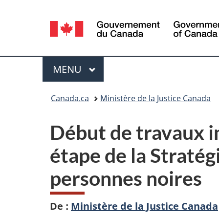
Sélection
de
la
Menu
MENU
PRINCIPAL
langue
Vous
Canada.ca
Ministère de la Justice Canada
êtes
Début de travaux i
ici :
étape de la Stratég
personnes noires
De :
Ministère de la Justice Canada