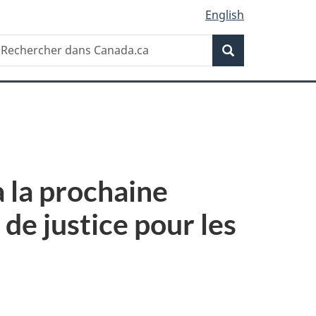
English
Recherche
echercher
Recherche
ans
anada.ca
 la prochaine
de justice pour les