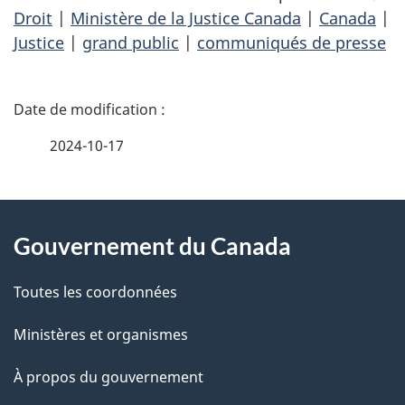
Droit
|
Ministère de la Justice Canada
|
Canada
|
Justice
|
grand public
|
communiqués de presse
D
é
2024-10-17
t
À
a
Gouvernement du Canada
propos
i
de
l
Toutes les coordonnées
ce
s
Ministères et organismes
site
d
À propos du gouvernement