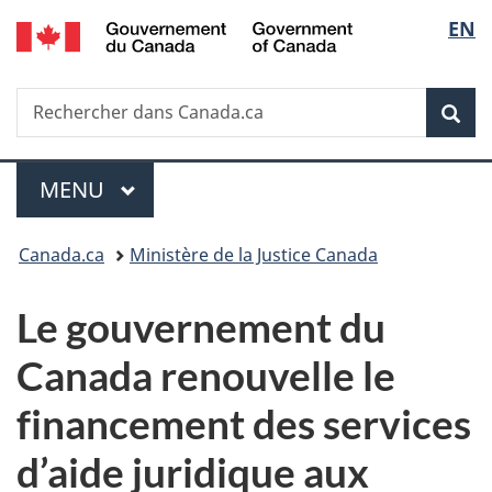
/
Sélec
EN
Passer
Passer
Passer
Government
au
à
à
de
of
contenu
«
la
Canada
Recherche
Rechercher
principal
Au
version
Rec
la
dans
sujet
HTML
Canada.ca
du
simplifiée
langu
Menu
gouvernement
MENU
PRINCIPAL
»
Vous
Canada.ca
Ministère de la Justice Canada
êtes
Le gouvernement du
ici :
Canada renouvelle le
financement des services
d’aide juridique aux