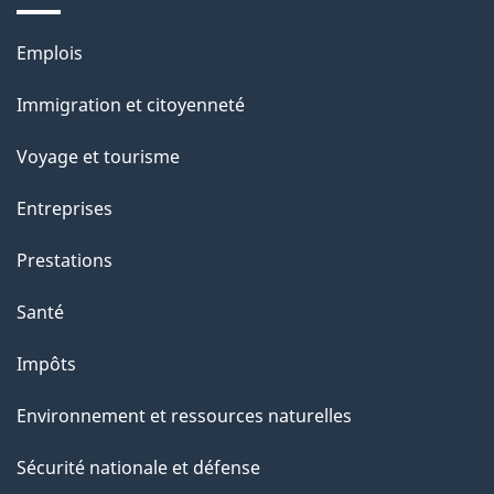
e
l
Thèmes
Emplois
et
a
Immigration et citoyenneté
sujets
p
Voyage et tourisme
a
Entreprises
g
Prestations
e
Santé
Impôts
Environnement et ressources naturelles
Sécurité nationale et défense