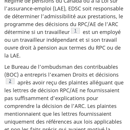
Régime de pensions du Canada ou à la Loi sur
l’assurance-emploi (LAE), EDSC soit responsable
de déterminer l’admissibilité aux prestations, le
programme des décisions du RPC/AE de l’ARC
Note de bas de page
1
détermine si un travailleur
est un employé
ou un travailleur indépendant et si son travail
ouvre droit à pension aux termes du RPC ou de
la LAE.
Le Bureau de l’ombudsman des contribuables
(BOC) a entrepris l’examen Droits et décisions
Note de bas de page
2
après avoir reçu des plaintes alléguant que
les lettres de décision RPC/AE ne fournissaient
pas suffisamment d’explications pour
comprendre la décision de l’ARC. Les plaintes
mentionnaient que les lettres fournissaient
uniquement des références aux lois applicables
et non les faits précis qui avaient motivé la