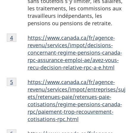
sans toutefois s’y limiter, les salaires,
les traitements, les commissions aux
travailleurs indépendants, les
pensions ou pensions de retraite.
Notes
https://www.canada.ca/fr/agence-
Retour à la référence de la note de bas de page
4
de
revenu/services/impot/decisions-
bas
concernant-regime-pensions-canada-
de
rpc-assurance-emploi-ae/avez-vous-
page
recu-decision-relative-rpc-a-e.html
4
Notes
https://www.canada.ca/fr/agence-
Retour à la référence de la note de bas de page
5
de
revenu/services/impot/entreprises/suj
bas
ets/retenues-paie/retenues-paie-
de
cotisations/regime-pensions-canada-
page
rpc/paiement-trop-recouvrement-
5
cotisations-rpc.html
Notes