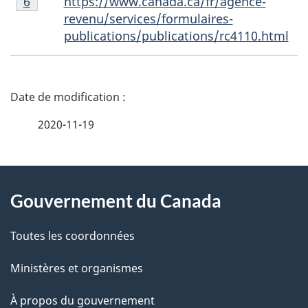
https://www.canada.ca/fr/agence-
Retour à la référence de la note de bas de page
6
de
revenu/services/formulaires-
bas
publications/publications/rc4110.html
de
page
6
D
é
2020-11-19
t
À
a
Gouvernement du Canada
propos
i
de
l
Toutes les coordonnées
ce
s
Ministères et organismes
site
d
À propos du gouvernement