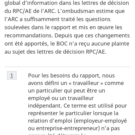
global d’information dans les lettres de décision
du RPC/AE de l’ARC. L’ombudsman estime que
l’ARC a suffisamment traité les questions
soulevées dans le rapport et mis en œuvre les
recommandations. Depuis que ces changements
ont été apportés, le BOC n’a reçu aucune plainte
au sujet des lettres de décision RPC/AE.
Notes
Pour les besoins du rapport, nous
Retour à la référence de la note de bas de page
1
de
avons défini un « travailleur » comme
bas
un particulier qui peut être un
de
employé ou un travailleur
page
indépendant. Ce terme est utilisé pour
1
représenter le particulier lorsque la
relation d’emploi (employeur-employé
ou entreprise-entrepreneur) n’a pas