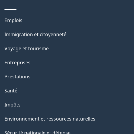
e
l
Thèmes
Emplois
et
a
Immigration et citoyenneté
sujets
p
Voyage et tourisme
a
Entreprises
g
Prestations
e
Santé
Impôts
Environnement et ressources naturelles
Sécurité nationale et défense