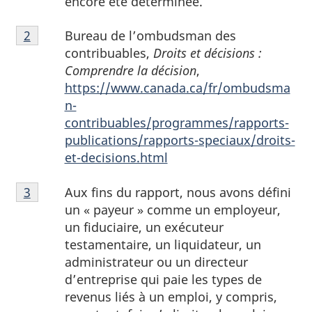
encore été déterminée.
Notes
Bureau de l’ombudsman des
Retour à la référence de la note de bas de page
2
de
contribuables,
Droits et décisions :
bas
Comprendre la décision
,
de
https://www.canada.ca/fr/ombudsma
page
n-
2
contribuables/programmes/rapports-
publications/rapports-speciaux/droits-
et-decisions.html
Notes
Aux fins du rapport, nous avons défini
Retour à la référence de la note de bas de page
3
de
un « payeur » comme un employeur,
bas
un fiduciaire, un exécuteur
de
testamentaire, un liquidateur, un
page
administrateur ou un directeur
3
d’entreprise qui paie les types de
revenus liés à un emploi, y compris,