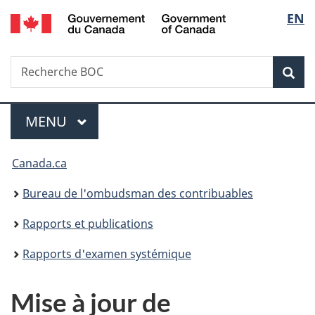
/
Sélec
EN
Passer
Passer
Passer
Government
au
à
à
de
of
contenu
«
la
Canada
Recherche
Recherche
principal
Au
version
Rec
la
BOC
sujet
HTML
du
simplifiée
langu
Menu
gouvernement
MENU
PRINCIPAL
»
Vous
Canada.ca
êtes
Bureau de l'ombudsman des contribuables
ici :
Rapports et publications
Rapports d'examen systémique
Mise à jour de