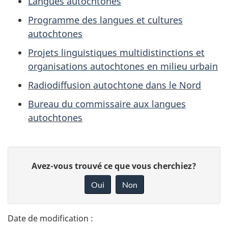
Langues autochtones
Programme des langues et cultures
autochtones
Projets linguistiques multidistinctions et
organisations autochtones en milieu urbain
Radiodiffusion autochtone dans le Nord
Bureau du commissaire aux langues
autochtones
D
D
Avez-vous trouvé ce que vous cherchiez?
é
o
Oui
Non
n
t
n
a
e