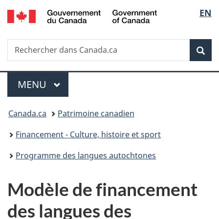
/
Sélec
EN
Passer
Passer
Passer
Government
au
à
à
de
of
contenu
«
la
Canada
Recherche
Rechercher
principal
Au
version
Rec
la
dans
sujet
HTML
Canada.ca
du
simplifiée
langu
Menu
gouvernement
MENU
PRINCIPAL
»
Vous
Canada.ca
Patrimoine canadien
êtes
Financement - Culture, histoire et sport
ici :
Programme des langues autochtones
Modèle de financement
des langues des