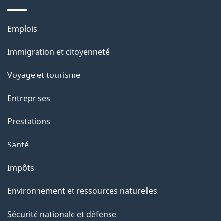
e
i
o
Thèmes
Emplois
n
et
s
Immigration et citoyenneté
sujets
u
Voyage et tourisme
r
c
Entreprises
e
Prestations
t
t
Santé
e
Impôts
p
a
Environnement et ressources naturelles
g
Sécurité nationale et défense