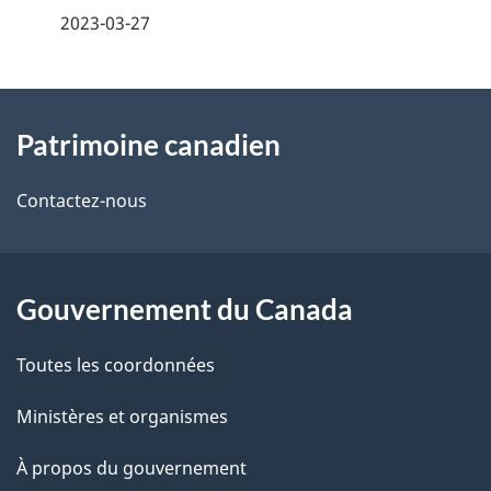
2023-03-27
i
z
v
l
o
À
s
t
Patrimoine canadien
propos
r
d
de
e
Contactez-nous
e
r
ce
l
é
site
t
Gouvernement du Canada
a
r
p
Toutes les coordonnées
o
a
a
Ministères et organismes
c
g
À propos du gouvernement
t