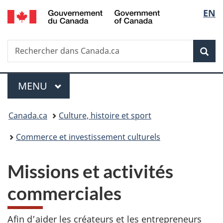
/
Sélec
EN
Passer
Passer
Passer
Government
au
à
à
de
of
contenu
«
la
Canada
Recherche
Rechercher
principal
Au
version
Rec
la
dans
sujet
HTML
Canada.ca
du
simplifiée
langu
Menu
gouvernement
MENU
PRINCIPAL
»
Vous
Canada.ca
Culture, histoire et sport
êtes
Commerce et investissement culturels
ici :
Missions et activités
commerciales
Afin d’aider les créateurs et les entrepreneurs