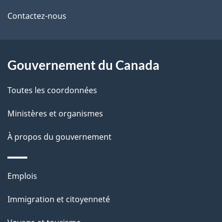
de
l
Contactez-nous
ce
s
site
d
Gouvernement du Canada
e
Toutes les coordonnées
l
Ministères et organismes
a
À propos du gouvernement
p
a
Thèmes
Emplois
g
et
Immigration et citoyenneté
sujets
e