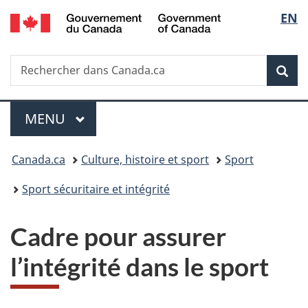
/
Sélec
EN
Passer
Passer
Passer
Government
au
à
à
de
of
contenu
«
la
Canada
Recherche
Rechercher
principal
Au
version
Rec
la
dans
sujet
HTML
Canada.ca
du
simplifiée
langu
Menu
gouvernement
MENU
PRINCIPAL
»
Vous
Canada.ca
Culture, histoire et sport
Sport
êtes
Sport sécuritaire et intégrité
ici :
Cadre pour assurer
l’intégrité dans le sport