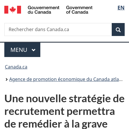
/
Sélec
EN
Passer
Passer
Passer
Government
au
à
à
de
of
contenu
«
la
Canada
Recherche
Rechercher
principal
Au
version
Rec
la
dans
sujet
HTML
Canada.ca
du
simplifiée
langu
Menu
gouvernement
MENU
PRINCIPAL
»
Vous
Canada.ca
êtes
Agence de promotion économique du Canada atlantique
ici :
Une nouvelle stratégie de
recrutement permettra
de remédier à la grave