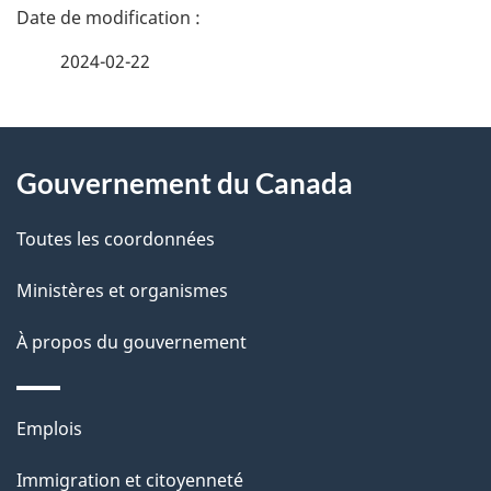
D
é
2024-02-22
t
À
a
Gouvernement du Canada
propos
i
de
l
Toutes les coordonnées
ce
s
Ministères et organismes
site
d
À propos du gouvernement
e
l
Thèmes
Emplois
et
a
Immigration et citoyenneté