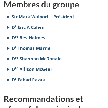
Membres du groupe
Sir Mark Walport – Président
r
D
Éric A Cohen
re
D
Bev Holmes
r
D
Thomas Marrie
re
D
Shannon McDonald
re
D
Allison McGeer
r
D
Fahad Razak
Recommandations et