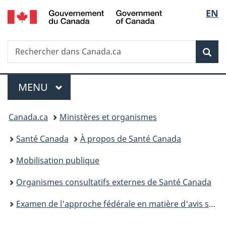
/
Sélec
EN
Passer
Passer
Passer
Government
au
à
à
de
of
contenu
«
la
Canada
Recherche
Rechercher
principal
Au
version
Rec
la
dans
sujet
HTML
Canada.ca
du
simplifiée
langu
Menu
gouvernement
MENU
PRINCIPAL
»
Vous
Canada.ca
Ministères et organismes
êtes
Santé Canada
À propos de Santé Canada
ici :
Mobilisation publique
Organismes consultatifs externes de Santé Canada
Examen de l'approche fédérale en matière d'avis scientifiques et de coordination de la recherche en cas de pandémie