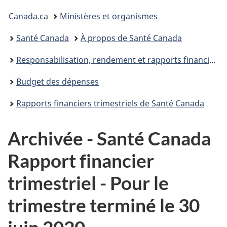
Vous
Canada.ca
Ministères et organismes
êtes
Santé Canada
À propos de Santé Canada
ici :
Responsabilisation, rendement et rapports financiers
Budget des dépenses
Rapports financiers trimestriels de Santé Canada
Archivée - Santé Canada
Rapport financier
trimestriel - Pour le
trimestre terminé le 30