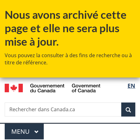
Passer
Passer
Passer
Nous avons archivé cette
au
à
à
contenu
«
la
page et elle ne sera plus
principal
Au
version
sujet
HTML
mise à jour.
du
simplifiée
gouvernement
Vous pouvez la consulter à des fins de recherche ou à
»
titre de référence.
/
Sélec
EN
Government
de
of
Canada
Recherche
Rechercher
Rec
la
dans
Canada.ca
langu
Menu
MENU
PRINCIPAL