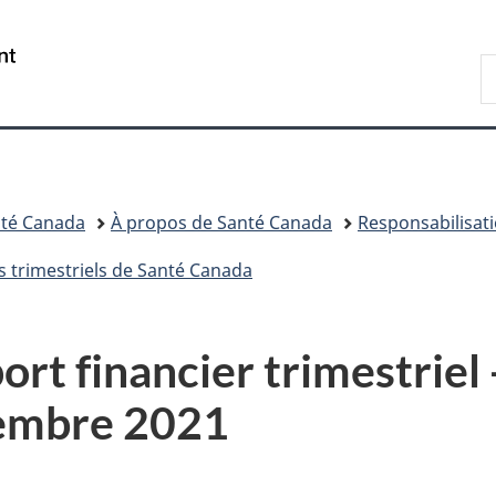
Passer
Passer
Passer
au
à
à
/
R
contenu
«
la
Government
d
principal
Au
version
of
C
sujet
HTML
Canada
du
simplifiée
gouvernement
»
té Canada
À propos de Santé Canada
Responsabilisati
s trimestriels de Santé Canada
t financier trimestriel 
tembre 2021