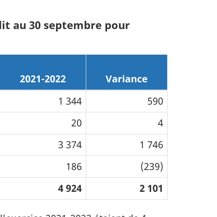
dit au 30 septembre pour
2021-2022
Variance
1 344
590
20
4
3 374
1 746
186
(239)
4 924
2 101