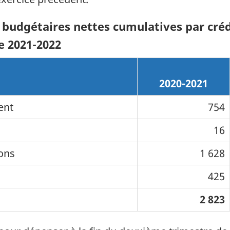
 budgétaires nettes cumulatives par cré
ce 2021-2022
2020-2021
ent
754
16
ions
1 628
425
2 823