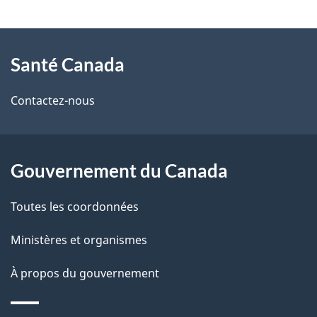
t
À
a
Santé Canada
propos
i
de
l
Contactez-nous
ce
s
site
d
Gouvernement du Canada
e
Toutes les coordonnées
l
Ministères et organismes
a
À propos du gouvernement
p