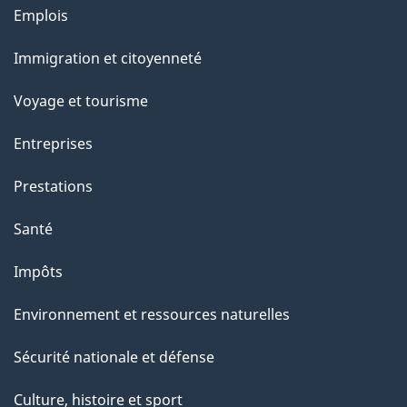
a
Thèmes
Emplois
g
et
Immigration et citoyenneté
sujets
e
Voyage et tourisme
Entreprises
Prestations
Santé
Impôts
Environnement et ressources naturelles
Sécurité nationale et défense
Culture, histoire et sport