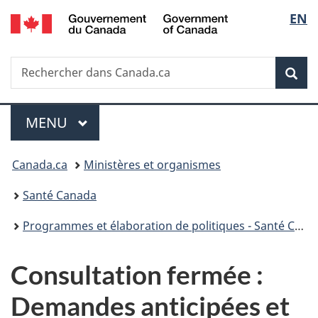
/
Sélec
EN
Passer
Passer
Passer
Government
au
à
à
de
of
contenu
«
la
Canada
Recherche
Rechercher
principal
Au
version
Rec
la
dans
sujet
HTML
Canada.ca
du
simplifiée
langu
Menu
gouvernement
MENU
PRINCIPAL
»
Vous
Canada.ca
Ministères et organismes
êtes
Santé Canada
ici :
Programmes et élaboration de politiques - Santé Canada
Consultation fermée :
Demandes anticipées et