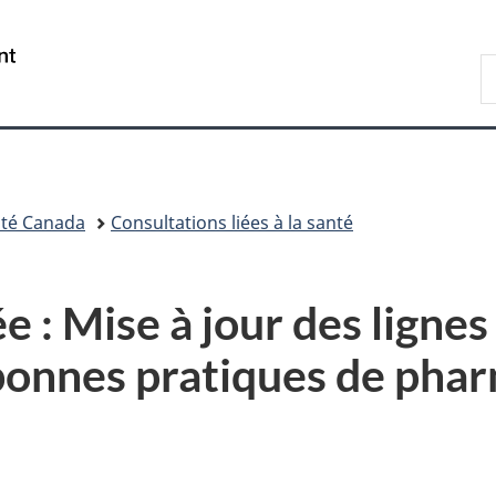
Passer
Passer
Passer
au
à
à
/
R
contenu
«
la
Government
d
principal
Au
version
of
C
sujet
HTML
Canada
du
simplifiée
gouvernement
»
té Canada
Consultations liées à la santé
 : Mise à jour des lignes
 bonnes pratiques de pha