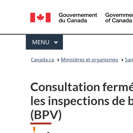
Sélection
de
la
Menu
MENU
PRINCIPAL
langue
Vous
Canada.ca
Ministères et organismes
San
êtes
ici :
Consultation fermée
les inspections de
(BPV)