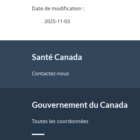
t
2025-11-03
a
i
À
l
Santé Canada
propos
s
de
Contactez-nous
d
ce
e
site
Gouvernement du Canada
l
Toutes les coordonnées
a