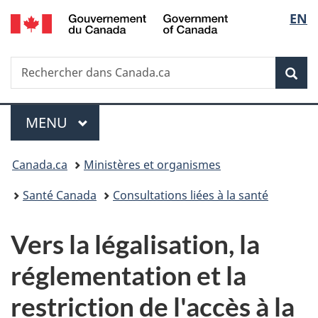
/
Sélec
EN
Passer
Passer
Passer
Government
au
à
à
de
of
contenu
«
la
Canada
Recherche
Rechercher
principal
Au
version
Rec
la
dans
sujet
HTML
Canada.ca
du
simplifiée
langu
Menu
gouvernement
MENU
PRINCIPAL
»
Vous
Canada.ca
Ministères et organismes
êtes
Santé Canada
Consultations liées à la santé
ici :
Vers la légalisation, la
réglementation et la
restriction de l'accès à la