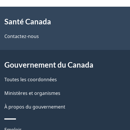
t
À
a
Santé Canada
propos
i
de
l
Contactez-nous
ce
s
site
d
Gouvernement du Canada
e
Toutes les coordonnées
l
Ministères et organismes
a
À propos du gouvernement
p
a
Thèmes
Emplois