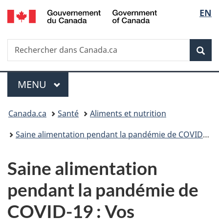
/
Sélec
EN
Passer
Passer
Passer
Government
au
à
à
de
of
contenu
«
la
Canada
Recherche
Rechercher
principal
Au
version
Rec
la
dans
sujet
HTML
Canada.ca
du
simplifiée
langu
Menu
gouvernement
MENU
PRINCIPAL
»
Vous
Canada.ca
Santé
Aliments et nutrition
êtes
Saine alimentation pendant la pandémie de COVID-19
ici :
Saine alimentation
pendant la pandémie de
COVID-19 : Vos