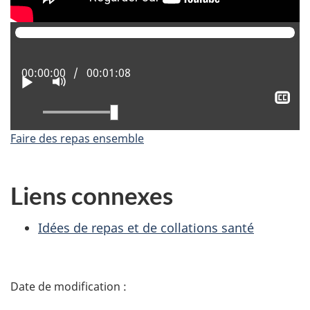
Position actuelle :
00:00:00
Temps total :
00:01:08
Lire
Activer
le
Aff
mode
le
muet
sou
tit
Faire des repas ensemble
Liens connexes
Idées de repas et de collations santé
D