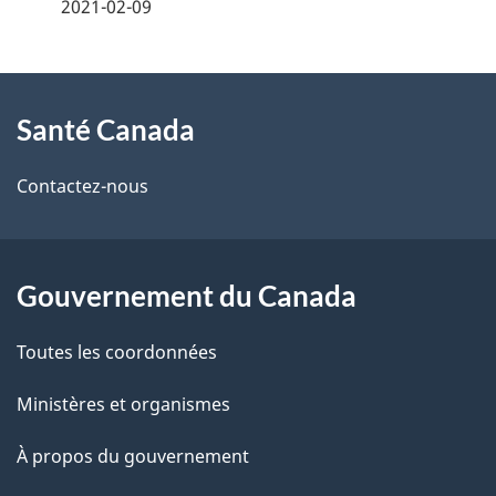
é
2021-02-09
t
À
a
Santé Canada
propos
i
de
l
Contactez-nous
ce
s
site
d
Gouvernement du Canada
e
Toutes les coordonnées
l
Ministères et organismes
a
À propos du gouvernement
p