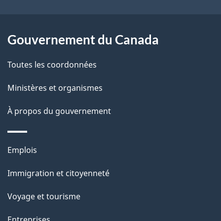
ce
s
site
d
Gouvernement du Canada
e
Toutes les coordonnées
l
Ministères et organismes
a
À propos du gouvernement
p
a
Thèmes
Emplois
g
et
Immigration et citoyenneté
sujets
e
Voyage et tourisme
Entreprises