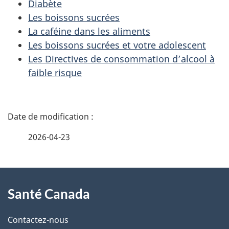
Diabète
Les boissons sucrées
La caféine dans les aliments
Les boissons sucrées et votre adolescent
Les Directives de consommation d’alcool à
faible risque
D
é
2026-04-23
t
À
a
Santé Canada
propos
i
de
l
Contactez-nous