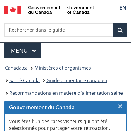
/
Sélec
EN
Passer
Passer
Passer
Passer
Government
au
au
à
à
de
of
Gestionnaire
contenu
«
la
Canada
Recherche
Rechercher
des
principal
Au
version
Rec
la
dans
Invitations
sujet
HTML
le
du
simplifiée
langu
Menu
guide
gouvernement
MENU
PRINCIPAL
»
Vous
Canada.ca
Ministères et organismes
êtes
Santé Canada
Guide alimentaire canadien
ici :
Recommandations en matière d’alimentation saine
×
F
Gouvernement du Canada
:
Vous êtes l’un des rares visiteurs qui ont été
sélectionnés pour partager votre rétroaction.