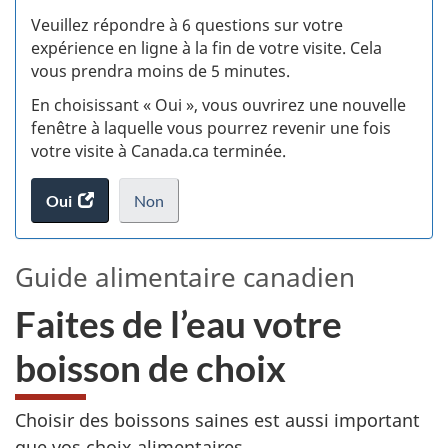
S
Veuillez répondre à 6 questions sur votre
d
expérience en ligne à la fin de votre visite. Cela
vous prendra moins de 5 minutes.
si
En choisissant « Oui », vous ouvrirez une nouvelle
w
fenêtre à laquelle vous pourrez revenir une fois
votre visite à Canada.ca terminée.
(t
Oui
accéder
Non
d
au
je
.
sondage.
ne
Guide alimentaire canadien
veux
pas
Faites de l’eau votre
participer
au
boisson de choix
sondage
du
site
Choisir des boissons saines est aussi important
web,
que vos choix alimentaires.