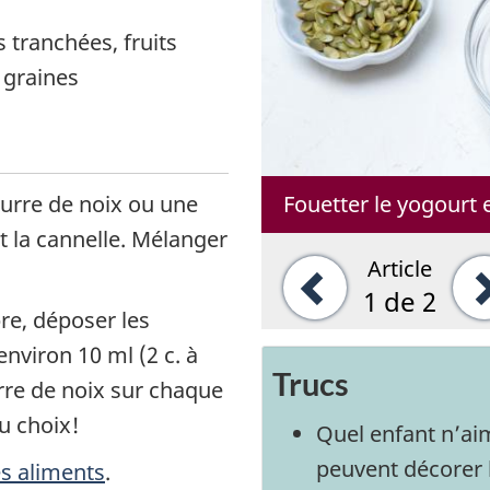
 tranchées, fruits
 graines
eurre de noix ou une
Fouetter le yogourt e
et la cannelle. Mélanger
Article
Précédent
1
de 2
re, déposer les
viron 10 ml (2 c. à
Trucs
re de noix sur chaque
u choix!
Quel enfant n’aim
peuvent décorer 
es aliments
.