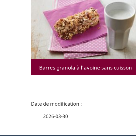
Barres granola à l'avoine sans cuisson
D
é
2026-03-30
t