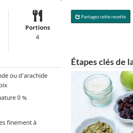
Partagez cette recette
Portions
4
Étapes clés de l
nde ou d’arachide
oix
nature 0 %
es finement à