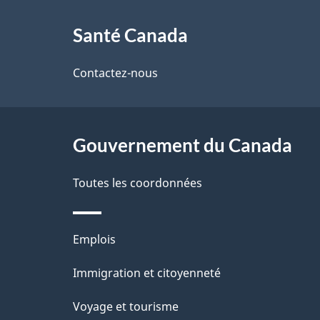
À
a
Santé Canada
propos
i
de
Contactez-nous
l
ce
s
site
Gouvernement du Canada
d
e
Toutes les coordonnées
l
Thèmes
Emplois
a
et
Immigration et citoyenneté
p
sujets
Voyage et tourisme