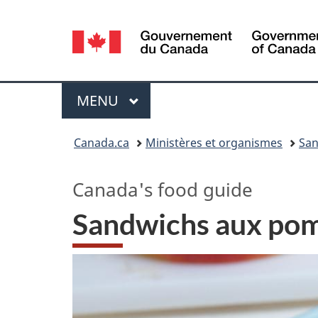
Sélection
de
la
Menu
MENU
PRINCIPAL
langue
Vous
Canada.ca
Ministères et organismes
San
êtes
Canada's
food guide
ici :
Sandwichs aux po