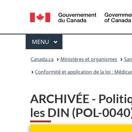
Sélection
de
la
Menu
MENU
PRINCIPAL
langue
Vous
Canada.ca
Ministères et organismes
San
êtes
Conformité et application de la loi : Médic
ici :
ARCHIVÉE - Politiq
les DIN (POL-0040