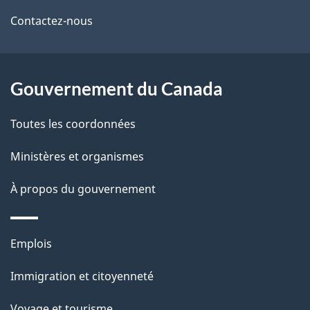
de
l
Contactez-nous
ce
s
site
d
Gouvernement du Canada
e
Toutes les coordonnées
l
Ministères et organismes
a
À propos du gouvernement
p
a
Thèmes
Emplois
g
et
Immigration et citoyenneté
sujets
e
Voyage et tourisme