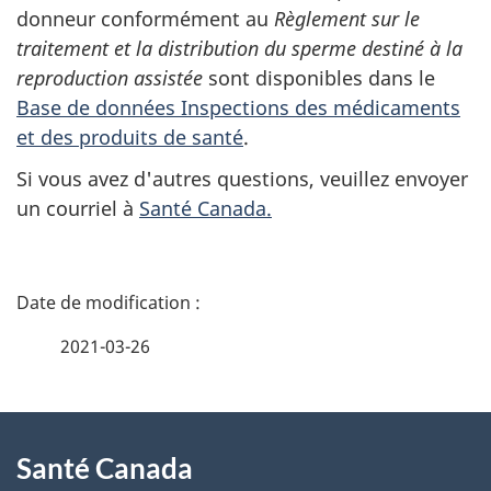
donneur conformément au
Règlement sur le
traitement et la distribution du sperme destiné à la
reproduction assistée
sont disponibles dans le
Base de données Inspections des médicaments
et des produits de santé
.
Si vous avez d'autres questions, veuillez envoyer
un courriel à
Santé Canada.
D
é
2021-03-26
t
À
a
Santé Canada
propos
i