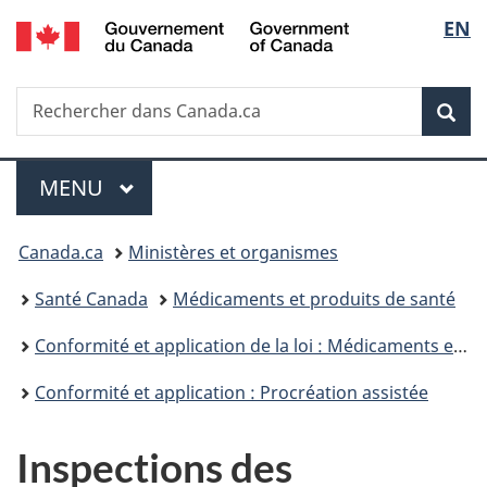
/
Sélec
EN
Passer
Passer
Passer
Government
au
à
à
de
of
contenu
«
la
Canada
Recherche
Rechercher
principal
Au
version
Rec
la
dans
sujet
HTML
Canada.ca
du
simplifiée
langu
Menu
gouvernement
MENU
PRINCIPAL
»
Vous
Canada.ca
Ministères et organismes
êtes
Santé Canada
Médicaments et produits de santé
ici :
Conformité et application de la loi : Médicaments et produits de santé
Conformité et application : Procréation assistée
Inspections des