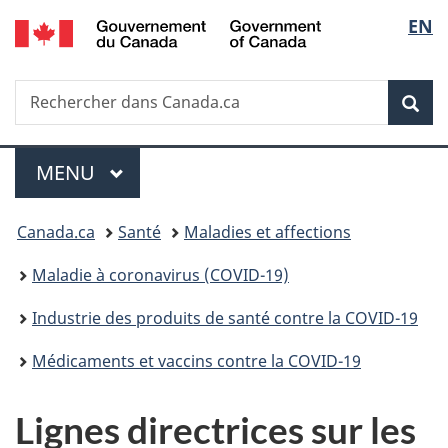
/
Sélec
EN
Passer
Passer
Passer
Government
au
à
à
de
of
contenu
«
la
Canada
Recherche
Rechercher
principal
Au
version
Rec
la
dans
sujet
HTML
Canada.ca
du
simplifiée
langu
Menu
gouvernement
MENU
PRINCIPAL
»
Vous
Canada.ca
Santé
Maladies et affections
êtes
Maladie à coronavirus (COVID-19)
ici :
Industrie des produits de santé contre la COVID-19
Médicaments et vaccins contre la COVID-19
Lignes directrices sur les