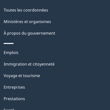
e
Toutes les coordonnées
l
Ministères et organismes
a
À propos du gouvernement
p
a
Thèmes
Emplois
g
et
Immigration et citoyenneté
sujets
e
Voyage et tourisme
Entreprises
Prestations