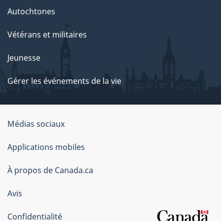
Autochtones
Vétérans et militaires
Jeunesse
Gérer les événements de la vie
Organisation
Médias sociaux
du
Applications mobiles
gouvernement
du
À propos de Canada.ca
Canada
Avis
Confidentialité