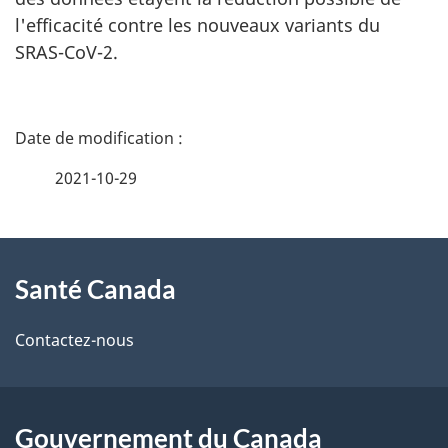
l'efficacité contre les nouveaux variants du
SRAS-CoV-2.
D
é
2021-10-29
t
À
a
Santé Canada
propos
i
de
l
Contactez-nous
ce
s
site
d
Gouvernement du Canada