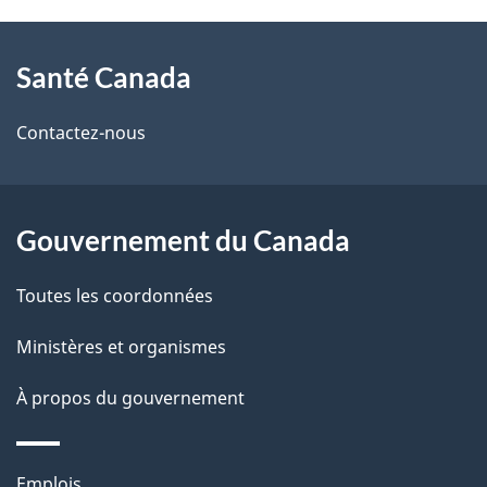
À
a
Santé Canada
propos
i
de
l
Contactez-nous
ce
s
site
d
Gouvernement du Canada
e
Toutes les coordonnées
l
Ministères et organismes
a
À propos du gouvernement
p
a
Thèmes
Emplois