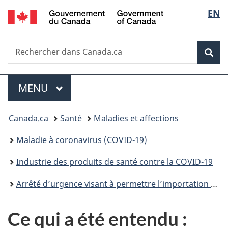
/
Sélec
EN
Passer
Passer
Passer
Government
au
à
à
de
of
contenu
«
la
Canada
Recherche
Rechercher
principal
Au
version
Rec
la
dans
sujet
HTML
Canada.ca
du
simplifiée
langu
Menu
gouvernement
MENU
PRINCIPAL
»
Vous
Canada.ca
Santé
Maladies et affections
êtes
Maladie à coronavirus (COVID-19)
ici :
Industrie des produits de santé contre la COVID-19
Arrêté d’urgence visant à permettre l’importation et la vente exceptionnelles pour aider à prévenir les pénuries occasionnées par la COVID-19
Ce qui a été entendu :