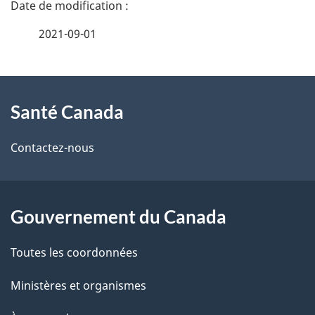
D
é
2021-09-01
t
À
a
Santé Canada
propos
i
de
l
Contactez-nous
ce
s
site
d
Gouvernement du Canada
e
Toutes les coordonnées
l
Ministères et organismes
a