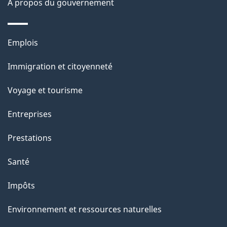
À propos du gouvernement
p
a
Thèmes
Emplois
g
et
Immigration et citoyenneté
sujets
e
Voyage et tourisme
Entreprises
Prestations
Santé
Impôts
Environnement et ressources naturelles