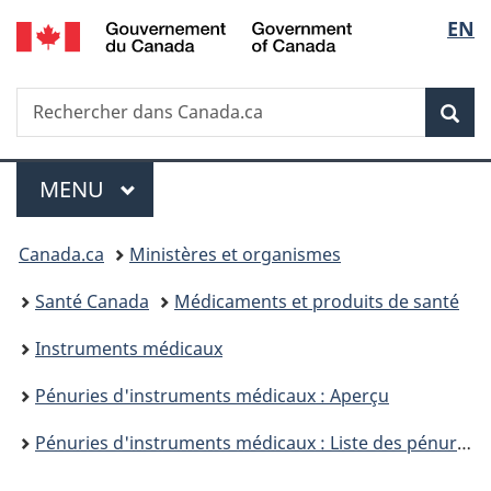
/
Sélec
EN
Passer
Passer
Passer
Government
au
à
à
de
of
contenu
«
la
Canada
Recherche
Rechercher
principal
Au
version
Rec
la
dans
sujet
HTML
Canada.ca
du
simplifiée
langu
Menu
gouvernement
MENU
PRINCIPAL
»
Vous
Canada.ca
Ministères et organismes
êtes
Santé Canada
Médicaments et produits de santé
ici :
Instruments médicaux
Pénuries d'instruments médicaux : Aperçu
Pénuries d'instruments médicaux : Liste des pénuries et des interruptions de la vente