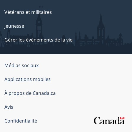
Vétérans et militaires
Jeunesse
Gérer les événements de la vie
Organisation
Médias sociaux
du
Applications mobiles
gouvernement
du
À propos de Canada.ca
Canada
Avis
Confidentialité