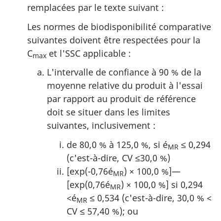
remplacées par le texte suivant :
Les normes de biodisponibilité comparative
suivantes doivent être respectées pour la
C
et l'SSC applicable :
max
L'intervalle de confiance à 90 % de la
moyenne relative du produit à l'essai
par rapport au produit de référence
doit se situer dans les limites
suivantes, inclusivement :
de 80,0 % à 125,0 %, si é
≤ 0,294
MR
(c'est-à-dire, CV ≤30,0 %)
[exp(-0,76é
) × 100,0 %]—
MR
[exp(0,76é
) × 100,0 %] si 0,294
MR
<é
≤ 0,534 (c'est-à-dire, 30,0 % <
MR
CV ≤ 57,40 %); ou