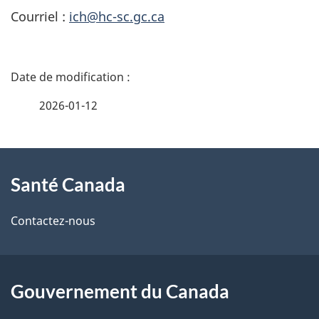
Courriel :
ich@hc-sc.gc.ca
D
é
2026-01-12
t
À
a
Santé Canada
propos
i
de
l
Contactez-nous
ce
s
site
d
Gouvernement du Canada
e