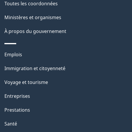
Toutes les coordonnées
l
Ministères et organismes
a
À propos du gouvernement
p
a
Thèmes
Emplois
g
et
Immigration et citoyenneté
sujets
e
Voyage et tourisme
Entreprises
Prestations
Santé