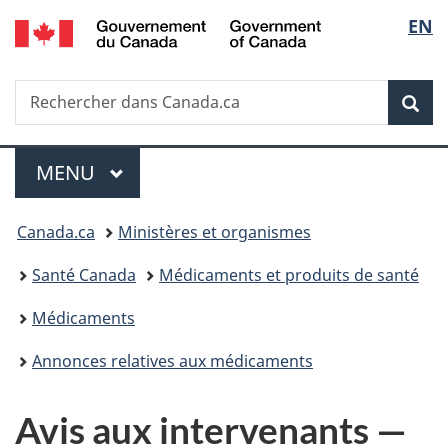
/
Sélec
EN
Passer
Passer
Passer
Government
au
à
à
de
of
contenu
«
la
Canada
Recherche
Rechercher
principal
Au
version
Rec
la
dans
sujet
HTML
Canada.ca
du
simplifiée
langu
Menu
gouvernement
MENU
PRINCIPAL
»
Vous
Canada.ca
Ministères et organismes
êtes
Santé Canada
Médicaments et produits de santé
ici :
Médicaments
Annonces relatives aux médicaments
Avis aux intervenants —