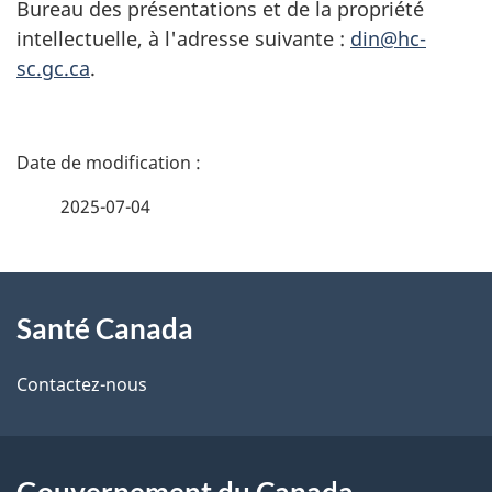
Bureau des présentations et de la propriété
intellectuelle, à l'adresse suivante :
din@hc-
sc.gc.ca
.
D
é
2025-07-04
t
À
a
Santé Canada
propos
i
de
l
Contactez-nous
ce
s
site
d