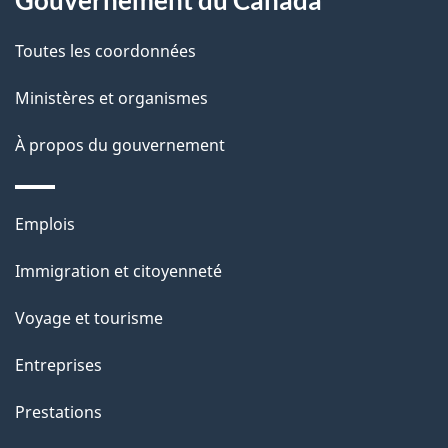
Gouvernement du Canada
e
Toutes les coordonnées
l
Ministères et organismes
a
À propos du gouvernement
p
a
Thèmes
Emplois
g
et
Immigration et citoyenneté
sujets
e
Voyage et tourisme
Entreprises
Prestations