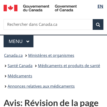
/
Sélec
EN
Passer
Passer
Passer
Government
au
à
à
de
of
contenu
«
la
Canada
Recherche
Rechercher
principal
Au
version
Rec
la
dans
sujet
HTML
Canada.ca
du
simplifiée
langu
Menu
gouvernement
MENU
PRINCIPAL
»
Vous
Canada.ca
Ministères et organismes
êtes
Santé Canada
Médicaments et produits de santé
ici :
Médicaments
Annonces relatives aux médicaments
Avis: Révision de la page