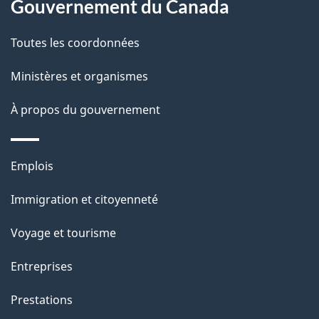
site
d
Gouvernement du Canada
e
Toutes les coordonnées
l
Ministères et organismes
a
À propos du gouvernement
p
a
Thèmes
Emplois
g
et
Immigration et citoyenneté
sujets
e
Voyage et tourisme
Entreprises
Prestations