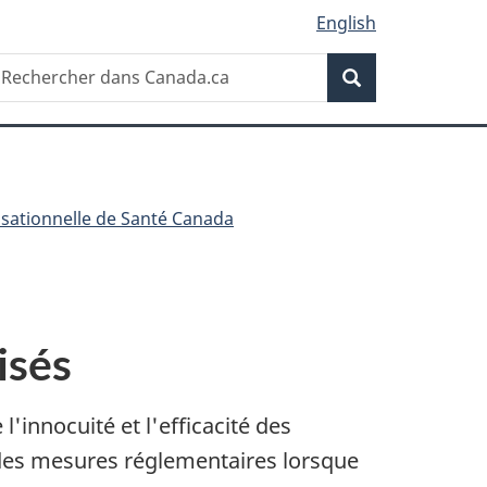
English
Recherche
echercher
Recherche
ans
anada.ca
isationnelle de Santé Canada
isés
'innocuité et l'efficacité des
des mesures réglementaires lorsque