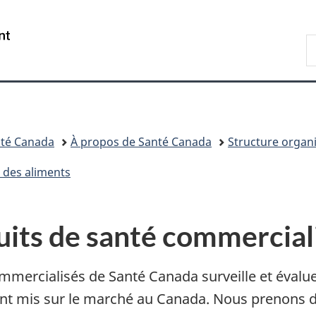
Passer
Passer
Passer
au
à
à
/
R
contenu
«
la
Government
d
principal
Au
version
of
C
sujet
HTML
Canada
du
simplifiée
gouvernement
»
té Canada
À propos de Santé Canada
Structure organ
t des aliments
uits de santé commercial
mercialisés de Santé Canada surveille et évalue l
nt mis sur le marché au Canada. Nous prenons 