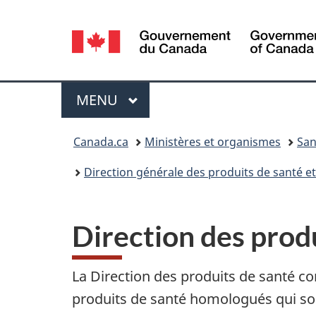
Sélection
de
la
Menu
MENU
PRINCIPAL
langue
Vous
Canada.ca
Ministères et organismes
San
êtes
Direction générale des produits de santé e
ici :
Direction des prod
La Direction des produits de santé com
produits de santé homologués qui so