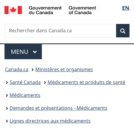
/
Sélec
EN
Passer
Passer
Passer
Government
au
à
à
de
of
contenu
«
la
Canada
Recherche
Rechercher
principal
Au
version
Rec
la
dans
sujet
HTML
Canada.ca
du
simplifiée
langu
Menu
gouvernement
MENU
PRINCIPAL
»
Vous
Canada.ca
Ministères et organismes
êtes
Santé Canada
Médicaments et produits de santé
ici :
Médicaments
Demandes et présentations - Médicaments
Lignes directrices aux médicaments