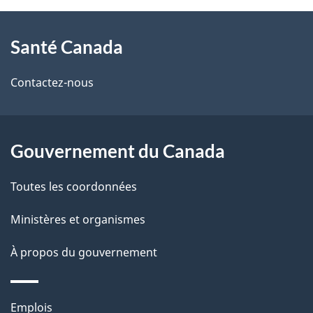
À
a
Santé Canada
propos
i
de
l
Contactez-nous
ce
s
site
d
Gouvernement du Canada
e
Toutes les coordonnées
l
Ministères et organismes
a
À propos du gouvernement
p
a
Thèmes
Emplois