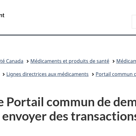
Passer
Passer
Passer
Passer
au
au
à
à
/
R
Gestionnaire
contenu
«
la
Government
d
des
principal
Au
version
of
C
Invitations
sujet
HTML
Canada
du
simplifiée
gouvernement
»
té Canada
Médicaments et produits de santé
Médica
Lignes directrices aux médicaments
Portail commun 
le Portail commun de de
 envoyer des transaction