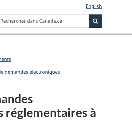
English
Recherche
echercher
Recherche
ans
anada.ca
ments
de demandes électroniques
mandes
s réglementaires à