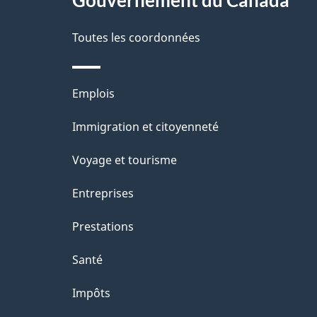
site
Gouvernement du Canada
d
e
Toutes les coordonnées
l
Thèmes
Emplois
a
et
Immigration et citoyenneté
p
sujets
Voyage et tourisme
a
Entreprises
g
Prestations
e
Santé
Impôts