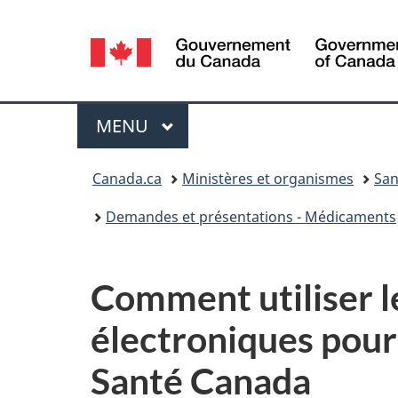
Sélection
de
la
Menu
MENU
PRINCIPAL
langue
Vous
Canada.ca
Ministères et organismes
San
êtes
Demandes et présentations - Médicaments
ici :
Comment utiliser 
électroniques pour
Santé Canada