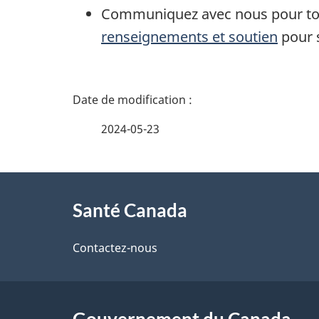
Communiquez avec nous pour toute
renseignements et soutien
pour s
D
é
2024-05-23
t
À
a
Santé Canada
propos
i
de
Contactez-nous
l
ce
s