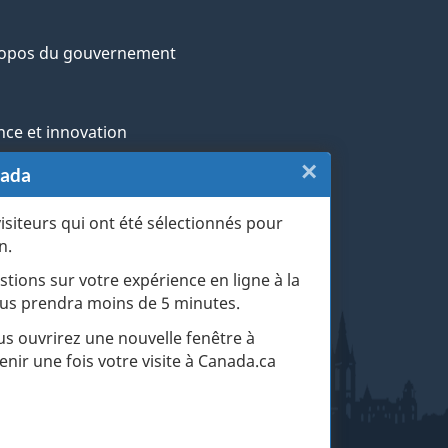
ropos du gouvernement
nce et innovation
×
Fermer
nada
ochtones
:
visiteurs qui ont été sélectionnés pour
rans et militaires
n.
Sondage
esse
stions sur votre expérience en ligne à la
du
 vous prendra moins de 5 minutes.
r les événements de la vie
site
ous ouvrirez une nouvelle fenêtre à
enir une fois votre visite à Canada.ca
web
(touche