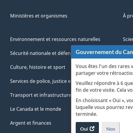
Ministères et organismes
À p
Environnement et ressources naturelles
Scie
Gouvernement du Ca
Sécurité nationale et défense
Aut
Vous êtes l’un des rares 
Culture, histoire et sport
Vété
partager votre rétroactio
Services de police, justice et urgences
Jeun
Veuillez répondre à 6 que
fin de votre visite. Cela
Transport et infrastructure
Gére
En choisissant « Oui », v
laquelle vous pourrez rev
Le Canada et le monde
terminée.
Argent et finances
Oui
accéder
Non