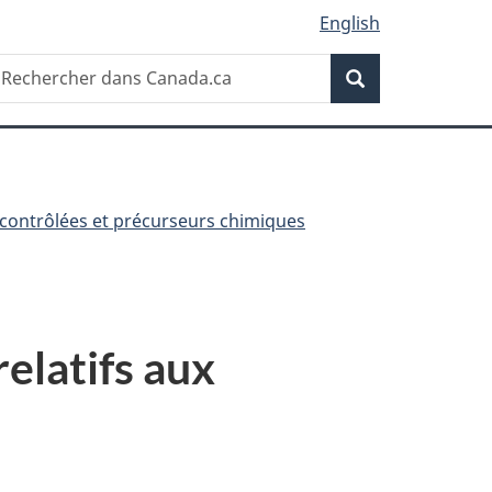
English
Recherche
echercher
Recherche
ans
anada.ca
contrôlées et précurseurs chimiques
relatifs aux