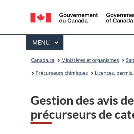
Sélection
de
la
Menu
MENU
PRINCIPAL
langue
Vous
Canada.ca
Ministères et organismes
San
êtes
Précurseurs chimiques
Licences, permis, 
ici :
Gestion des avis de
précurseurs de cat