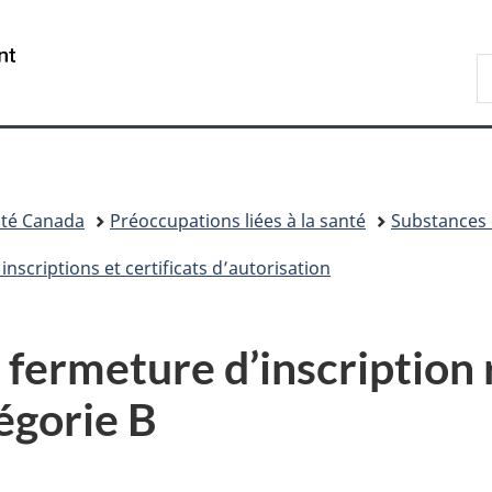
Passer
Passer
Passer
au
à
à
/
R
contenu
«
la
Government
d
principal
Au
version
of
C
sujet
HTML
Canada
du
simplifiée
gouvernement
»
té Canada
Préoccupations liées à la santé
Substances 
inscriptions et certificats d’autorisation
 fermeture d’inscription 
égorie B