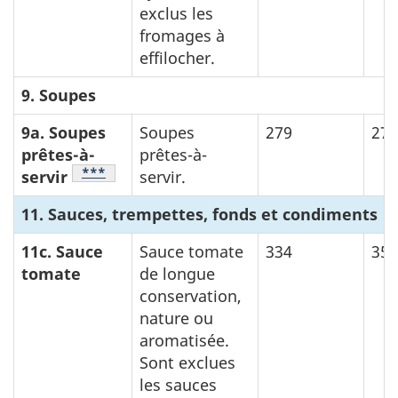
exclus les
fromages à
effilocher.
9. Soupes
9a. Soupes
Soupes
279
277
prêtes-à-
prêtes-à-
Note de bas de page
***
du tableau 1
servir
servir.
11. Sauces, trempettes, fonds et condiments
11c. Sauce
Sauce tomate
334
357
tomate
de longue
conservation,
nature ou
aromatisée.
Sont exclues
les sauces