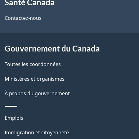
Santé Canada
propos
i
de
l
Contactez-nous
ce
s
site
d
Gouvernement du Canada
e
Toutes les coordonnées
l
Ministères et organismes
a
À propos du gouvernement
p
a
Thèmes
Emplois
g
et
Immigration et citoyenneté
sujets