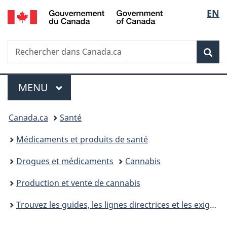
/
Sélec
EN
Passer
Passer
Passer
Government
au
à
à
de
of
contenu
«
la
Canada
Recherche
Rechercher
principal
Au
version
Rec
la
dans
sujet
HTML
Canada.ca
du
simplifiée
langu
Menu
gouvernement
MENU
PRINCIPAL
»
Vous
Canada.ca
Santé
êtes
Médicaments et produits de santé
ici :
Drogues et médicaments
Cannabis
Production et vente de cannabis
Trouvez les guides, les lignes directrices et les exigences pour l’industrie du cannabis