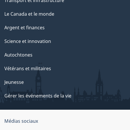
Transport et infrastructure
Le Canada et le monde
Argent et finances
Science et innovation
Autochtones
Vétérans et militaires
Jeunesse
Gérer les événements de la vie
Organisation
Médias sociaux