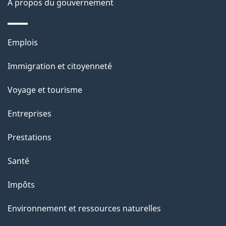
À propos du gouvernement
p
a
Thèmes
Emplois
g
et
Immigration et citoyenneté
sujets
e
Voyage et tourisme
Entreprises
Prestations
Santé
Impôts
Environnement et ressources naturelles