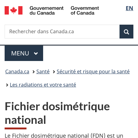
/
Sélec
EN
Passer
Passer
Passer
Government
au
à
à
de
of
contenu
«
la
Canada
Recherche
Rechercher
principal
Au
version
Rec
la
dans
sujet
HTML
Canada.ca
du
simplifiée
langu
Menu
gouvernement
MENU
PRINCIPAL
»
Vous
Canada.ca
Santé
Sécurité et risque pour la santé
êtes
Les radiations et votre santé
ici :
Fichier dosimétrique
national
Le Fichier dosimétrique national (FDN) est un