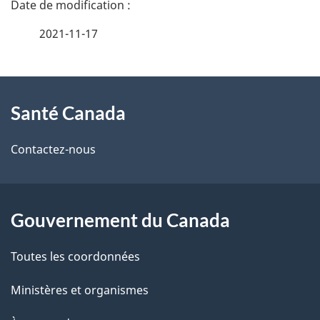
D
é
2021-11-17
t
À
a
Santé Canada
propos
i
de
l
Contactez-nous
ce
s
site
d
Gouvernement du Canada
e
Toutes les coordonnées
l
Ministères et organismes
a