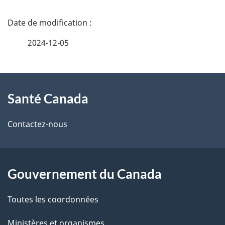
D
é
2024-12-05
t
À
a
Santé Canada
propos
i
de
l
Contactez-nous
ce
s
site
d
Gouvernement du Canada
e
Toutes les coordonnées
l
Ministères et organismes