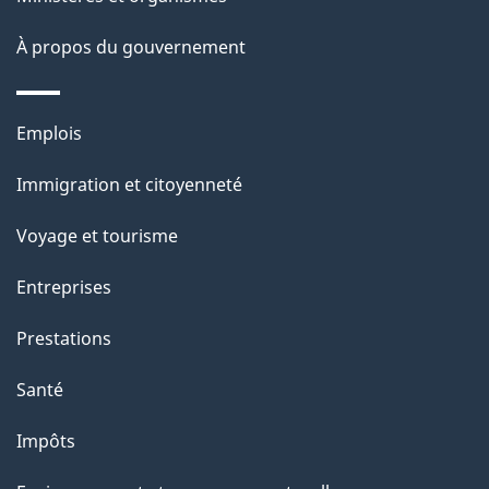
a
À propos du gouvernement
p
a
Thèmes
Emplois
g
et
Immigration et citoyenneté
sujets
e
Voyage et tourisme
Entreprises
Prestations
Santé
Impôts