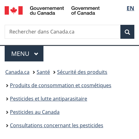
/
Sélec
EN
Passer
Passer
Passer
Government
au
à
à
de
of
contenu
«
la
Canada
Recherche
Rechercher
principal
Au
version
Rec
la
dans
sujet
HTML
Canada.ca
du
simplifiée
langu
Menu
gouvernement
MENU
PRINCIPAL
»
Vous
Canada.ca
Santé
Sécurité des produits
êtes
Produits de consommation et cosmétiques
ici :
Pesticides et lutte antiparasitaire
Pesticides au Canada
Consultations concernant les pesticides