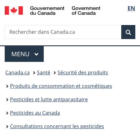
/
Sélec
EN
Passer
Passer
Passer
Government
au
à
à
de
of
contenu
«
la
Canada
Recherche
Rechercher
principal
Au
version
Rec
la
dans
sujet
HTML
Canada.ca
du
simplifiée
langu
Menu
gouvernement
MENU
PRINCIPAL
»
Vous
Canada.ca
Santé
Sécurité des produits
êtes
Produits de consommation et cosmétiques
ici :
Pesticides et lutte antiparasitaire
Pesticides au Canada
Consultations concernant les pesticides