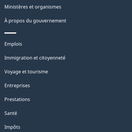
l
Ministères et organismes
a
À propos du gouvernement
p
a
Thèmes
Emplois
g
et
Immigration et citoyenneté
sujets
e
Voyage et tourisme
Entreprises
Prestations
Santé
Impôts