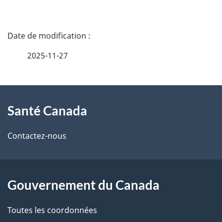
D
é
2025-11-27
t
À
a
Santé Canada
propos
i
de
l
Contactez-nous
ce
s
site
d
Gouvernement du Canada
e
Toutes les coordonnées