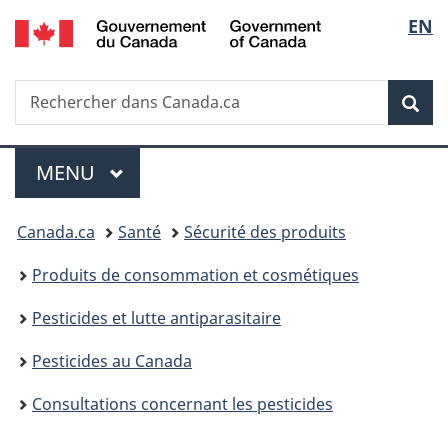
/
Sélec
EN
Passer
Passer
Passer
Government
au
à
à
de
of
contenu
«
la
Canada
Recherche
Rechercher
principal
Au
version
Rec
la
dans
sujet
HTML
Canada.ca
du
simplifiée
langu
Menu
gouvernement
MENU
PRINCIPAL
»
Vous
Canada.ca
Santé
Sécurité des produits
êtes
Produits de consommation et cosmétiques
ici :
Pesticides et lutte antiparasitaire
Pesticides au Canada
Consultations concernant les pesticides