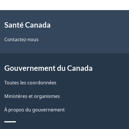
t
À
a
Santé Canada
propos
i
de
l
Contactez-nous
ce
s
site
d
Gouvernement du Canada
e
Toutes les coordonnées
l
Ministères et organismes
a
À propos du gouvernement
p
a