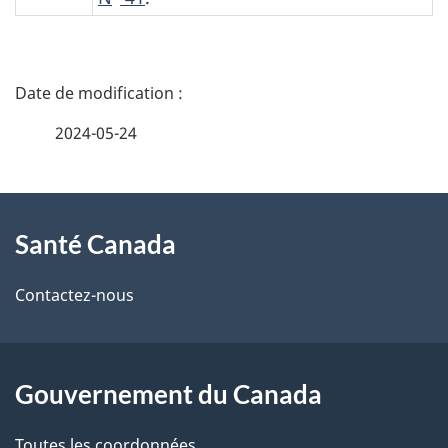
D
é
2024-05-24
t
À
a
Santé Canada
propos
i
de
l
Contactez-nous
ce
s
site
d
Gouvernement du Canada
e
Toutes les coordonnées