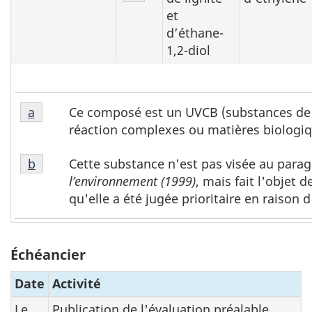
et
d’éthane-
1,2-diol
Note
Ce composé est un UVCB (substances de 
Retour à la référence de la note de bas de page
a
de
réaction complexes ou matières biologiq
bas
Note
de
Cette substance n'est pas visée au parag
Retour à la référence de la note de bas de page
b
de
page
l’environnement
(1999)
, mais fait l'objet 
bas
a
qu'elle a été jugée prioritaire en raison
de
page
b
Échéancier
Date
Activité
Le
Publication de l'évaluation préalable