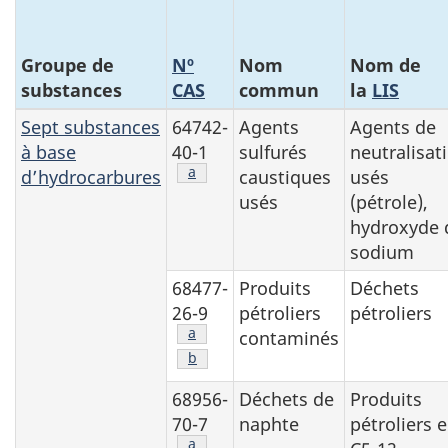
Groupe de
Nº
Nom
Nom de
substances
CAS
commun
la
LIS
Sept substances
64742-
Agents
Agents de
à base
40-1
sulfurés
neutralisat
Note de bas de page
a
d’hydrocarbures
caustiques
usés
usés
(pétrole),
hydroxyde 
sodium
68477-
Produits
Déchets
26-9
pétroliers
pétroliers
Note de bas de page
a
contaminés
Note de bas de page
b
68956-
Déchets de
Produits
70-7
naphte
pétroliers 
Note de bas de page
a