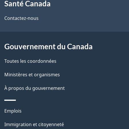
Santé Canada
propos
i
de
l
Contactez-nous
ce
s
site
d
Gouvernement du Canada
e
Toutes les coordonnées
l
Ministères et organismes
a
À propos du gouvernement
p
a
Thèmes
Emplois
g
et
Immigration et citoyenneté
sujets