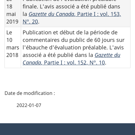
18
finale. L'avis associé a été publié dans
mai
la
Gazette du Canada
, Partie I : vol. 153,
2019
Nº. 20
.
Le
Publication et début de la période de
10
commentaires du public de 60 jours sur
mars
l'ébauche d'évaluation préalable. L'avis
2018
associé a été publié dans la
Gazette du
Canada
, Partie I : vol. 152, Nº. 10
.
D
é
2022-01-07
t
À
a