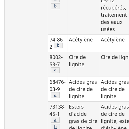
C5-12
Note de bas de page
b
récupérés,
traitement
des eaux
usées
74-86-
Acétylène
Acétylène
Note de bas de page
b
2
8002-
Cire de
Cire de lign
53-7
lignite
Note de bas de page
a
68476-
Acides gras
Acides gras
03-9
de cire de
de cire de
Note de bas de page
a
lignite
lignite
73138-
Esters
Acides gras
45-1
d’acide
de cire de
Note de bas de page
a
gras de cire
lignite, est
Note de bas de page
b
de lignite
d’éthylène