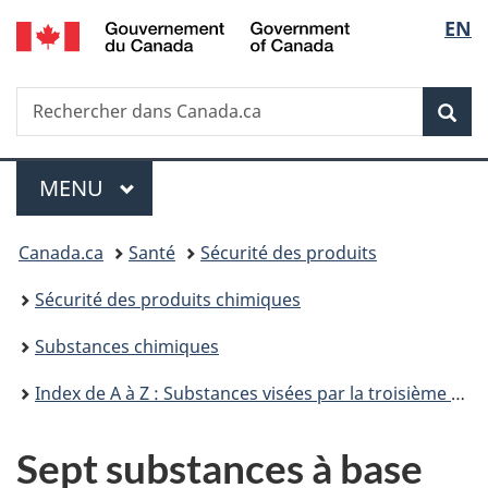
/
Sélec
EN
Passer
Passer
Passer
Government
au
à
à
de
of
contenu
«
la
Canada
Recherche
Rechercher
principal
Au
version
Rec
la
dans
sujet
HTML
Canada.ca
du
simplifiée
langu
Menu
gouvernement
MENU
PRINCIPAL
»
Vous
Canada.ca
Santé
Sécurité des produits
êtes
Sécurité des produits chimiques
ici :
Substances chimiques
Index de A à Z : Substances visées par la troisième phase du Plan de gestion des produits chimiques
Sept substances à base