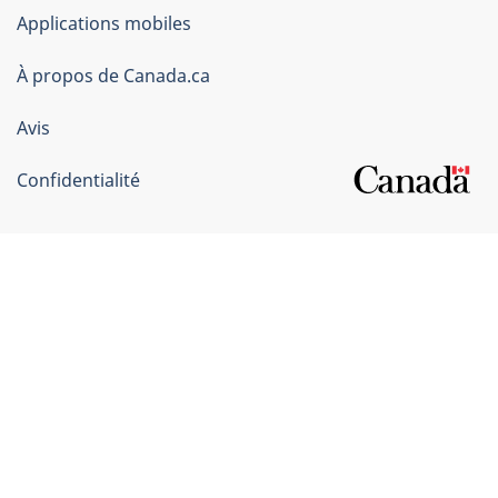
du
Applications mobiles
gouvernement
du
À propos de Canada.ca
Canada
Avis
Confidentialité