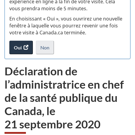
expérience en ligne à la fin de votre visite. Cela
vous prendra moins de 5 minutes.
si
En choisissant « Oui », vous ouvrirez une nouvelle
w
fenêtre à laquelle vous pourrez revenir une fois
votre visite à Canada.ca terminée.
(t
Oui
accéder
Non
d
au
je
.
sondage.
ne
Déclaration de
veux
pas
l’administratrice en chef
participer
au
de la santé publique du
sondage
du
Canada, le
site
web,
21 septembre 2020