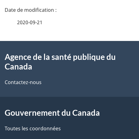
D
é
2020-09-21
t
À
a
Agence de la santé publique du
propos
i
Canada
de
l
Contactez-nous
ce
s
site
d
Gouvernement du Canada
e
l
Toutes les coordonnées