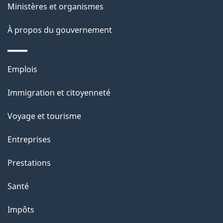
a
Ministères et organismes
p
À propos du gouvernement
a
g
Thèmes
Emplois
et
e
Immigration et citoyenneté
sujets
Voyage et tourisme
Entreprises
Prestations
Santé
Impôts