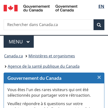
/
Sélec
EN
Passer
Passer
Passer
Passer
Government
au
au
à
à
de
of
Gestionnaire
contenu
«
la
Canada
Recherche
Rechercher
des
principal
Au
version
Rec
la
dans
Invitations
sujet
HTML
Canada.ca
du
simplifiée
langu
Menu
gouvernement
MENU
PRINCIPAL
»
Vous
Canada.ca
Ministères et organismes
êtes
Agence de la santé publique du Canada
ici :
×
F
Gouvernement du Canada
:
Vous êtes l’un des rares visiteurs qui ont été
sélectionnés pour partager votre rétroaction.
S
Veuillez répondre à 6 questions sur votre
d