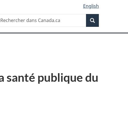
English
Recherche
echercher
Recherche
ans
anada.ca
la santé publique du