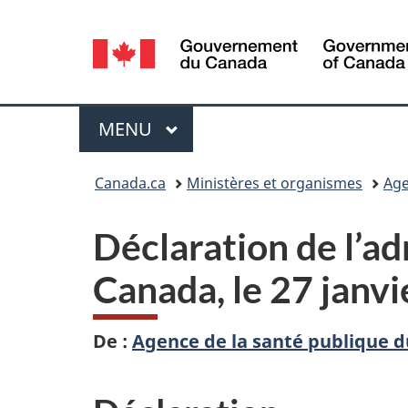
Sélection
de
la
Menu
MENU
PRINCIPAL
langue
Vous
Canada.ca
Ministères et organismes
Age
êtes
Déclaration de l’ad
ici :
Canada, le 27 janv
De :
Agence de la santé publique 