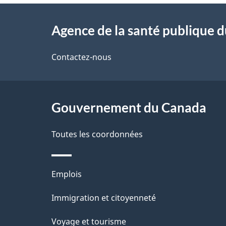
À
a
Agence de la santé publique 
propos
i
de
Contactez-nous
l
ce
s
site
Gouvernement du Canada
d
e
Toutes les coordonnées
l
Thèmes
Emplois
a
et
Immigration et citoyenneté
p
sujets
Voyage et tourisme