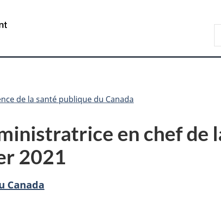
Passer
Passer
Passer
au
à
à
/
R
contenu
«
la
Government
d
principal
Au
version
of
C
sujet
HTML
Canada
du
simplifiée
gouvernement
»
nce de la santé publique du Canada
ministratrice en chef de 
ier 2021
du Canada