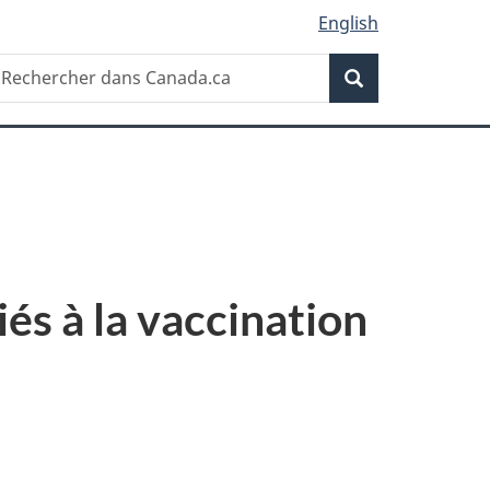
English
Recherche
echercher
Recherche
ans
anada.ca
és à la vaccination