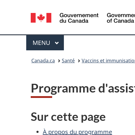
Sélection
de
la
Menu
MENU
PRINCIPAL
langue
Vous
Canada.ca
Santé
Vaccins et immunisatio
êtes
ici :
Programme d'assista
Sur cette page
À propos du programme