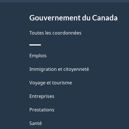
ce
e
l
r
site
Gouvernement du Canada
a
é
Toutes les coordonnées
p
t
a
r
Thèmes
Emplois
o
g
et
Immigration et citoyenneté
a
e
sujets
c
Voyage et tourisme
t
Entreprises
i
Prestations
o
Santé