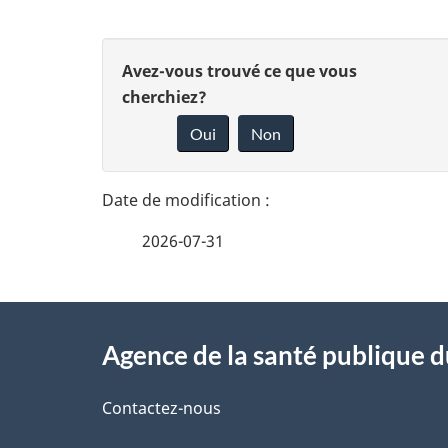
D
D
Avez-vous trouvé ce que vous
é
cherchiez?
o
Oui
Non
t
n
n
a
e
i
2026-07-31
z
l
v
À
s
o
Agence de la santé publique 
propos
d
t
de
Contactez-nous
r
e