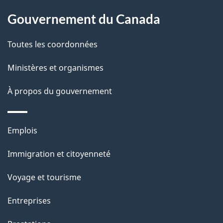
d
Gouvernement du Canada
e
l
Toutes les coordonnées
a
Ministères et organismes
p
À propos du gouvernement
a
g
Thèmes
Emplois
et
e
Immigration et citoyenneté
sujets
Voyage et tourisme
Entreprises