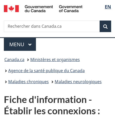
/
Sélec
EN
Passer
Passer
Passer
Government
au
à
à
de
of
contenu
«
la
Canada
Recherche
Rechercher
principal
Au
version
Rec
la
dans
sujet
HTML
Canada.ca
du
simplifiée
langu
Menu
gouvernement
MENU
PRINCIPAL
»
Vous
Canada.ca
Ministères et organismes
êtes
Agence de la santé publique du Canada
ici :
Maladies chroniques
Maladies neurologiques
Fiche d'information -
Établir les connexions :