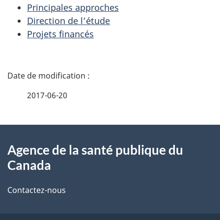
Principales approches
Direction de l’étude
Projets financés
D
é
2017-06-20
t
À
a
Agence de la santé publique du
propos
i
Canada
de
l
Contactez-nous
ce
s
site