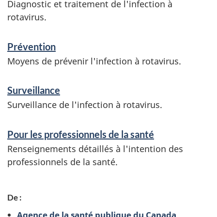
n
Diagnostic et traitement de l'infection à
rotavirus.
s
e
Prévention
i
Moyens de prévenir l'infection à rotavirus.
g
Surveillance
n
Surveillance de l'infection à rotavirus.
e
m
Pour les professionnels de la santé
e
Renseignements détaillés à l'intention des
n
professionnels de la santé.
t
s
De :
Agence de la santé publique du Canada