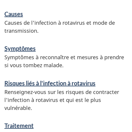
S
Causes
e
Causes de l'infection à rotavirus et mode de
r
transmission.
v
Symptômes
i
Symptômes à reconnaître et mesures à prendre
c
si vous tombez malade.
e
s
Risques liés à l'infection à rotavirus
e
Renseignez-vous sur les risques de contracter
l'infection à rotavirus et qui est le plus
t
vulnérable.
r
e
Traitement