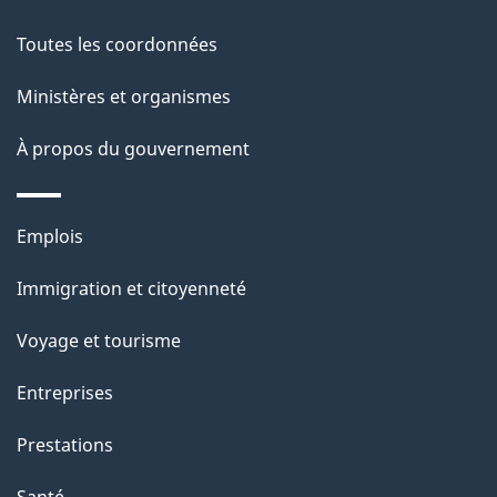
l
Toutes les coordonnées
a
Ministères et organismes
p
À propos du gouvernement
a
g
Thèmes
Emplois
et
e
Immigration et citoyenneté
sujets
Voyage et tourisme
Entreprises
Prestations
Santé