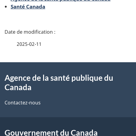
Santé Canada
D
é
2025-02-11
t
À
a
Agence de la santé publique du
propos
i
Canada
de
l
Contactez-nous
ce
s
site
d
Gouvernement du Canada
e