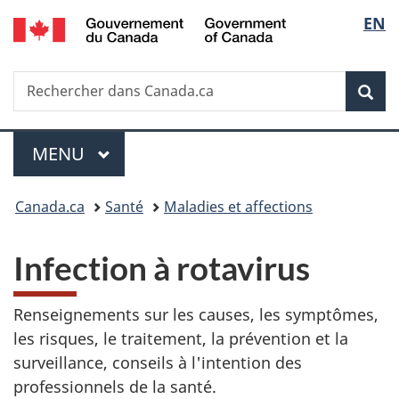
/
Sélec
EN
Passer
Passer
Passer
Government
au
à
à
de
of
contenu
«
la
Canada
Recherche
Rechercher
principal
Au
version
Rec
la
dans
sujet
HTML
Canada.ca
du
simplifiée
langu
Menu
gouvernement
MENU
PRINCIPAL
»
Vous
Canada.ca
Santé
Maladies et affections
êtes
Infection à rotavirus
ici :
Renseignements sur les causes, les symptômes,
les risques, le traitement, la prévention et la
surveillance, conseils à l'intention des
professionnels de la santé.