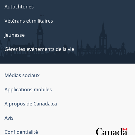
Autochtones
Vétérans et militaires
Jeunesse
Gérer les événements de la vie
Organisation
Médias sociaux
du
Applications mobiles
gouvernement
du
À propos de Canada.ca
Canada
Avis
Confidentialité