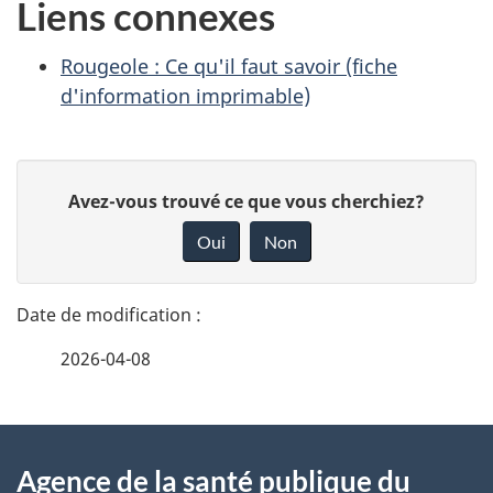
Liens connexes
Rougeole : Ce qu'il faut savoir (fiche
d'information imprimable)
D
D
Avez-vous trouvé ce que vous cherchiez?
é
o
Oui
Non
n
t
n
a
e
2026-04-08
i
z
v
l
o
À
s
t
Agence de la santé publique du