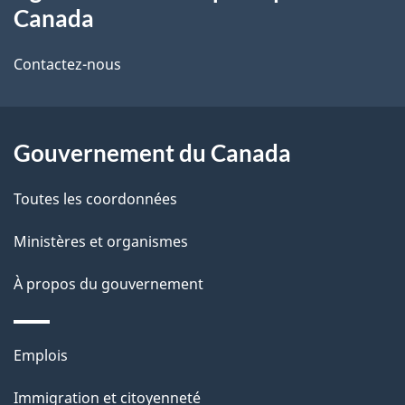
propos
r
d
Canada
de
e
e
r
Contactez-nous
ce
l
é
site
t
a
r
Gouvernement du Canada
p
o
Toutes les coordonnées
a
a
c
g
Ministères et organismes
t
e
À propos du gouvernement
i
o
n
Thèmes
Emplois
s
et
u
Immigration et citoyenneté