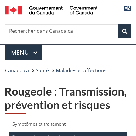
/
Sélec
EN
Passer
Passer
Passer
Government
au
à
à
de
of
contenu
«
la
Canada
Recherche
Rechercher
principal
Au
version
Rec
la
dans
sujet
HTML
Canada.ca
du
simplifiée
langu
Menu
gouvernement
MENU
PRINCIPAL
»
Vous
Canada.ca
Santé
Maladies et affections
êtes
Rougeole : Transmission,
ici :
prévention et risques
Symptômes et traitement