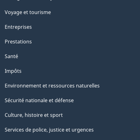
sujets
r
Voyage et tourisme
c
e
Entreprises
t
Prestations
t
e
Santé
p
Impôts
a
g
Environnement et ressources naturelles
e
Sécurité nationale et défense
Culture, histoire et sport
Services de police, justice et urgences