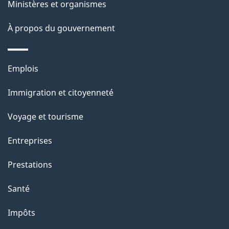
a
Ministères et organismes
p
À propos du gouvernement
a
g
Thèmes
Emplois
et
e
Immigration et citoyenneté
sujets
Voyage et tourisme
Entreprises
Prestations
Santé
Impôts