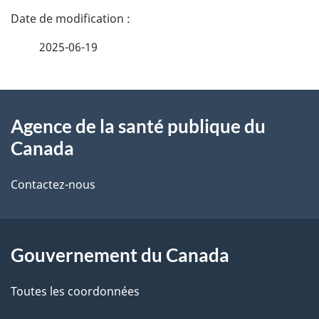
D
é
2025-06-19
t
À
a
Agence de la santé publique du
propos
i
Canada
de
l
Contactez-nous
ce
s
site
d
Gouvernement du Canada
e
l
Toutes les coordonnées