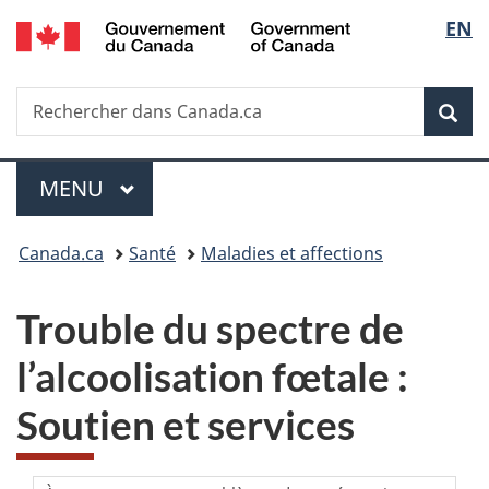
/
Sélec
EN
Passer
Passer
Passer
Government
au
à
à
de
of
contenu
«
la
Canada
Recherche
Rechercher
principal
Au
version
Rec
la
dans
sujet
HTML
Canada.ca
du
simplifiée
langu
Menu
gouvernement
MENU
PRINCIPAL
»
Vous
Canada.ca
Santé
Maladies et affections
êtes
Trouble du spectre de
ici :
l’alcoolisation fœtale :
Soutien et services