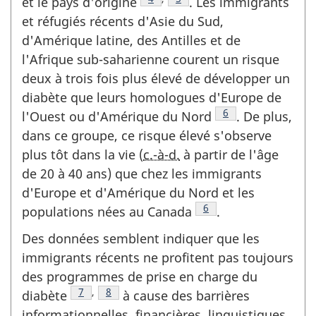
et le pays d'origine
. Les immigrants
et réfugiés récents d'Asie du Sud,
d'Amérique latine, des Antilles et de
l'Afrique sub-saharienne courent un risque
deux à trois fois plus élevé de développer un
diabète que leurs homologues d'Europe de
Note de fin due tex
6
l'Ouest ou d'Amérique du Nord
. De plus,
dans ce groupe, ce risque élevé s'observe
plus tôt dans la vie (
c.-à-d.
à partir de l'âge
de 20 à 40 ans) que chez les immigrants
d'Europe et d'Amérique du Nord et les
Note de fin due texte
6
populations nées au
Canada
.
Des données semblent indiquer que les
immigrants récents ne profitent pas toujours
des programmes de prise en charge du
Note de fin due texte
7
,
Note de fin due texte
8
diabète
à cause des barrières
informationnelles, financières, linguistiques,