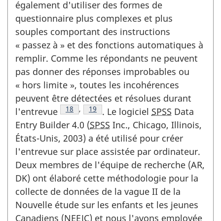
également d'utiliser des formes de
questionnaire plus complexes et plus
souples comportant des instructions
« passez à » et des fonctions automatiques à
remplir. Comme les répondants ne peuvent
pas donner des réponses improbables ou
« hors limite », toutes les incohérences
peuvent être détectées et résolues durant
Note de fin due texte
18
,
Note de fin due texte
19
l'entrevue
. Le logiciel
SPSS
Data
Entry Builder 4.0 (
SPSS
Inc., Chicago, Illinois,
États-Unis, 2003) a été utilisé pour créer
l'entrevue sur place assistée par ordinateur.
Deux membres de l'équipe de recherche (AR,
DK) ont élaboré cette méthodologie pour la
collecte de données de la vague II de la
Nouvelle étude sur les enfants et les jeunes
Canadiens (
NEEJC
) et nous l'avons employée