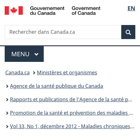
/
Sélec
EN
Passer
Passer
Passer
Government
au
à
à
de
of
contenu
«
la
Canada
Recherche
Rechercher
principal
Au
version
Rec
la
dans
sujet
HTML
Canada.ca
du
simplifiée
langu
Menu
gouvernement
MENU
PRINCIPAL
»
Vous
Canada.ca
Ministères et organismes
êtes
Agence de la santé publique du Canada
ici :
Rapports et publications de l'Agence de la santé publique du Canada
Promotion de la santé et prévention des maladies chroniques au Canada : Recherche, politiques et pratiques
Vol 33, No 1, décembre 2012 - Maladies chroniques et blessures au Canada (MCBC)