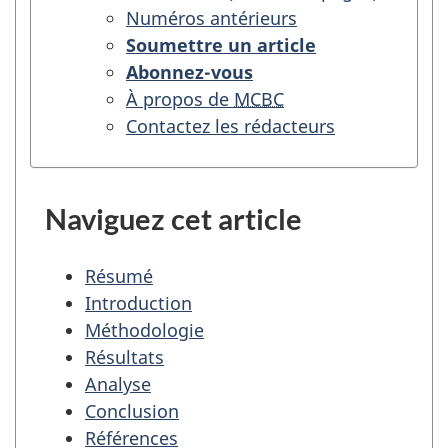
diabète
Numéros antérieurs
:
Soumettre un article
auto-
Abonnez-vous
traitement,
À propos de
MCBC
utilisation
Contactez les rédacteurs
des
services
de
Naviguez cet article
santé
et
Résumé
recherche
Introduction
d'information
Méthodologie
chez
Résultats
les
Analyse
immigrants
Conclusion
récents
Références