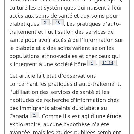
culturelles et systémiques qui nuisent à leur
accès aux soins de santé et aux soins pour
Note de fin due texte
9
,
Note de fin due texte
10
diabétiques
. Les pratiques d'auto-
traitement et l'utilisation des services de
santé pour avoir accès à de l'information sur
le diabète et à des soins varient selon les
populations ethno-raciales et chez ceux qui
Note de fin due texte
4
,
Note de fin due
11-14
s'intègrent à une société hôte
.
Cet article fait état d'observations
concernant les pratiques d'auto-traitement,
l'utilisation des services de santé et les
habitudes de recherche d'information chez
des immigrants atteints du diabète au
Note de bas de page
*
Canada
. Comme il s'est agi d'une étude
exploratoire, aucune hypothèse n'a été
avancée, mais les études publiées semblent