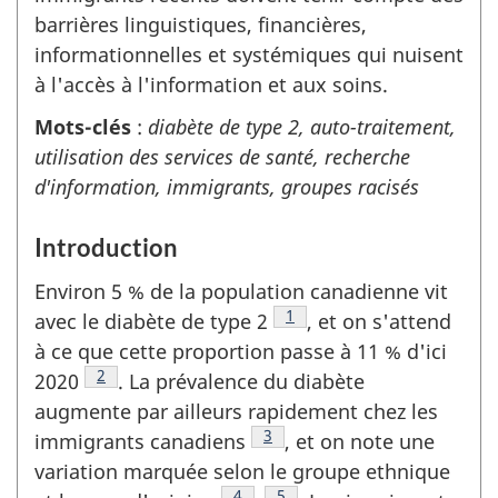
barrières linguistiques, financières,
informationnelles et systémiques qui nuisent
à l'accès à l'information et aux soins.
Mots-clés
:
diabète de type 2, auto-traitement,
utilisation des services de santé, recherche
d'information, immigrants, groupes racisés
Introduction
Environ 5 % de la population canadienne vit
Note de fin due texte
1
avec le diabète de type 2
, et on s'attend
à ce que cette proportion passe à 11 % d'ici
Note de fin due texte
2
2020
. La prévalence du diabète
augmente par ailleurs rapidement chez les
Note de fin due texte
3
immigrants canadiens
, et on note une
variation marquée selon le groupe ethnique
Note de fin due texte
4
,
Note de fin due texte
5