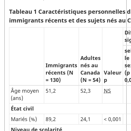
Tableau 1 Caractéristiques personnelles 
immigrants récents et des sujets nés au 
Di
si
se
Adultes
le
Immigrants
nés au
se
récents (N
Canada
Valeur
(p
= 130)
(N = 54)
p
0,
Âge moyen
51,2
52,3
NS
(ans)
État civil
Mariés (%)
89,2
24,1
< 0,001
Niveau de scolarité