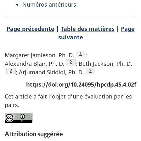
Numéros antérieurs
Page précedente
|
Table des matières
|
Page
suivante
Note de rattachement des au
1
Margaret Jamieson, Ph. D.
;
Note de rattachement des auteur
2
Alexandra Blair, Ph. D.
; Beth Jackson, Ph. D.
Note de rattachement des auteurs
2
Note de rattachement d
3
; Arjumand Siddiqi, Ph. D.
https://doi.org/10.24095/hpcdp.45.4.02f
Cet article a fait l’objet d’une évaluation par les
pairs.
Attribution suggérée