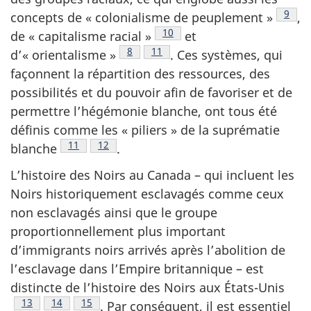
Note 
9
concepts de « colonialisme de peuplement »
,
Note de bas de page
10
de « capitalisme racial »
et
Note de bas de page
8
Note de bas de page
11
d’« orientalisme »
. Ces systèmes, qui
façonnent la répartition des ressources, des
possibilités et du pouvoir afin de favoriser et de
permettre l’hégémonie blanche, ont tous été
définis comme les « piliers » de la suprématie
Note de bas de page
11
Note de bas de page
12
blanche
.
L’histoire des Noirs au Canada – qui incluent les
Noirs historiquement esclavagés comme ceux
non esclavagés ainsi que le groupe
proportionnellement plus important
d’immigrants noirs arrivés après l’abolition de
l’esclavage dans l’Empire britannique – est
distincte de l’histoire des Noirs aux États-Unis
Note de bas de page
13
Note de bas de page
14
Note de bas de page
15
. Par conséquent, il est essentiel