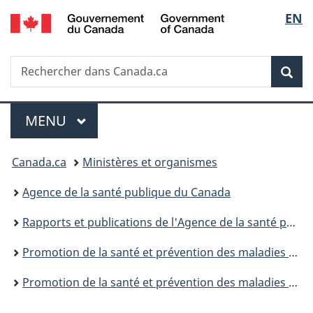
/
Sélec
EN
Passer
Passer
Passer
Government
au
à
à
de
of
contenu
«
la
Canada
Recherche
Rechercher
principal
Au
version
Rec
la
dans
sujet
HTML
Canada.ca
du
simplifiée
langu
Menu
gouvernement
MENU
PRINCIPAL
»
Vous
Canada.ca
Ministères et organismes
êtes
Agence de la santé publique du Canada
ici :
Rapports et publications de l'Agence de la santé publique du Canada
Promotion de la santé et prévention des maladies chroniques au Canada : Recherche, politiques et pratiques
Promotion de la santé et prévention des maladies chroniques au Canada, volume 45, no 4, avril 2025