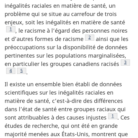
inégalités raciales en matière de santé, un
problème qui se situe au carrefour de trois
enjeux, soit les inégalités en matière de santé
Note de bas de page
1
, le racisme à l’égard des personnes noires
Note de bas de page
2
et d’autres formes de racisme
ainsi que les
préoccupations sur la disponibilité de données
pertinentes sur les populations marginalisées,
Note d
3
en particulier les groupes canadiens racisés
Note de bas de page
4
Note de bas de page
5
.
Il existe un ensemble bien établi de données
scientifiques sur les inégalités raciales en
matière de santé, c’est-à-dire des différences
dans l’état de santé entre groupes raciaux qui
Note de bas
1
sont attribuables à des causes injustes
. Ces
études de recherche, qui ont été en grande
majorité menées aux États-Unis, montrent que