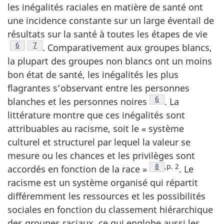
les inégalités raciales en matière de santé ont
une incidence constante sur un large éventail de
résultats sur la santé à toutes les étapes de vie
Note de bas de page
6
Note de bas de page
7
. Comparativement aux groupes blancs,
la plupart des groupes non blancs ont un moins
bon état de santé, les inégalités les plus
flagrantes s’observant entre les personnes
Note de bas de pag
6
blanches et les personnes noires
. La
littérature montre que ces inégalités sont
attribuables au racisme, soit le « système
culturel et structurel par lequel la valeur se
mesure ou les chances et les privilèges sont
Note de bas de pag
8
,p. 2
accordés en fonction de la race »
. Le
racisme est un système organisé qui répartit
différemment les ressources et les possibilités
sociales en fonction du classement hiérarchique
des groupes raciaux, ce qui englobe aussi les