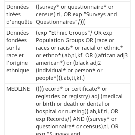
Données
((survey* or questionnaire* or
tirées
census).ti. OR exp “Surveys and
d’enquête
Questionnaires”/)))
Données
(exp “Ethnic Groups”/ OR exp
fondées
Population Groups OR (race or
sur la
races or racis* or racial or ethnic*
race et
or ethno*).ab,ti,kf. OR ((african adj3
l’origine
american*) or (black adj2
ethnique
(individual* or person* or
people*))).ab,ti,kf.)
MEDLINE
((((
record* or certificate* or
registries or registry) adj (medical
or birth or death or dental or
hospital or nursing)).ab,kf,ti. OR
exp Records/) AND ((survey* or
questionnaire* or census).ti. OR
exp “Surveys and