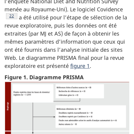
l’enquête
National Diet and Nutrition Survey
menée au Royaume-Uni). Le logiciel Covidence
Note de bas de page
22
a été utilisé pour l’étape de sélection de la
revue exploratoire, puis les données ont été
extraites (par
MJ
et
AS
) de façon à obtenir les
mêmes paramètres d’information que ceux qui
ont été fournis dans l’analyse initiale des sites
Web. Le diagramme PRISMA final pour la revue
exploratoire est présenté
figure 1
.
Figure 1. Diagramme PRISMA