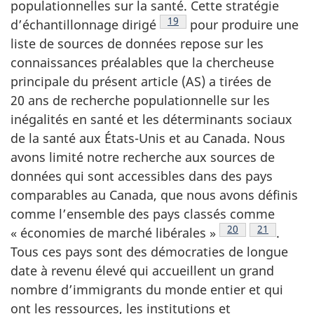
populationnelles sur la santé. Cette stratégie
Note de bas de page
19
d’échantillonnage dirigé
pour produire une
liste de sources de données repose sur les
connaissances préalables que la chercheuse
principale du présent article (
AS
) a tirées de
20 ans de recherche populationnelle sur les
inégalités en santé et les déterminants sociaux
de la santé aux États-Unis et au Canada. Nous
avons limité notre recherche aux sources de
données qui sont accessibles dans des pays
comparables au Canada, que nous avons définis
comme l’ensemble des pays classés comme
Note de bas de p
20
Note de ba
21
« économies de marché libérales »
.
Tous ces pays sont des démocraties de longue
date à revenu élevé qui accueillent un grand
nombre d’immigrants du monde entier et qui
ont les ressources, les institutions et