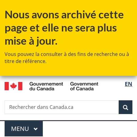
Passer
Passer
Passer
Nous avons archivé cette
au
à
à
contenu
«
la
page et elle ne sera plus
principal
Au
version
sujet
HTML
mise à jour.
du
simplifiée
gouvernement
Vous pouvez la consulter à des fins de recherche ou à
»
titre de référence.
/
Sélec
EN
Government
de
of
Canada
Recherche
Rechercher
Rec
la
dans
Canada.ca
langu
Menu
MENU
PRINCIPAL