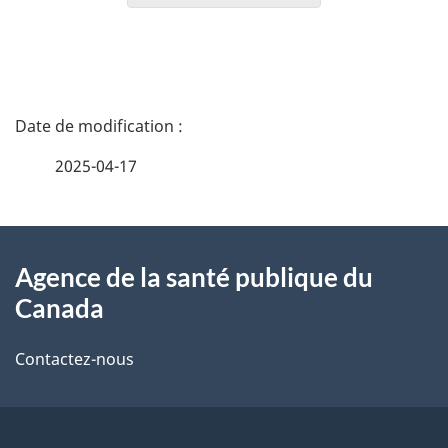
D
é
2025-04-17
t
À
a
Agence de la santé publique du
propos
i
Canada
de
l
Contactez-nous
ce
s
site
d