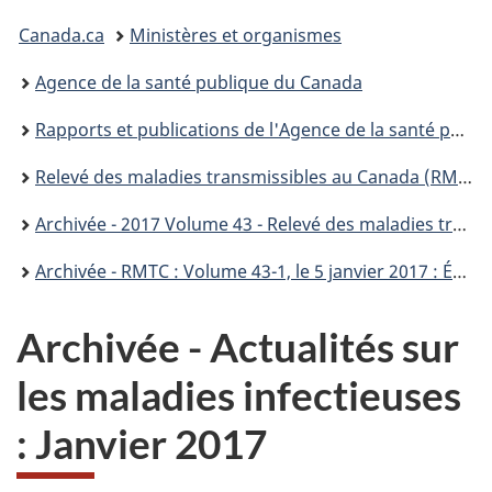
Vous
Canada.ca
Ministères et organismes
êtes
Agence de la santé publique du Canada
ici :
Rapports et publications de l'Agence de la santé publique du Canada
Relevé des maladies transmissibles au Canada (RMTC)
Archivée - 2017 Volume 43 - Relevé des maladies transmissibles au Canada (RMTC)
Archivée - RMTC : Volume 43-1, le 5 janvier 2017 : Éclosions de maladies entériques
Archivée - Actualités sur
les maladies infectieuses
: Janvier 2017