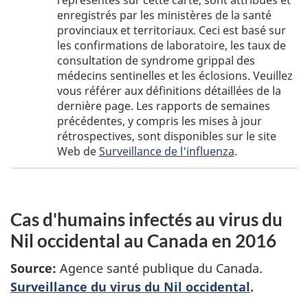
représentés sur cette carte, sont attribués et
-
enregistrés par les ministères de la santé
t
note
provinciaux et territoriaux. Ceci est basé sur
e
les confirmations de laboratoire, les taux de
d
consultation de syndrome grippal des
e
médecins sentinelles et les éclosions. Veuillez
l
vous référer aux définitions détaillées de la
a
dernière page. Les rapports de semaines
f
précédentes, y compris les mises à jour
rétrospectives, sont disponibles sur le site
i
Web de
Surveillance de l'influenza
.
g
u
r
e
Cas d'humains infectés au virus du
1
Nil occidental au Canada en 2016
Source:
Agence santé publique du Canada.
Surveillance du virus du Nil occidental
.