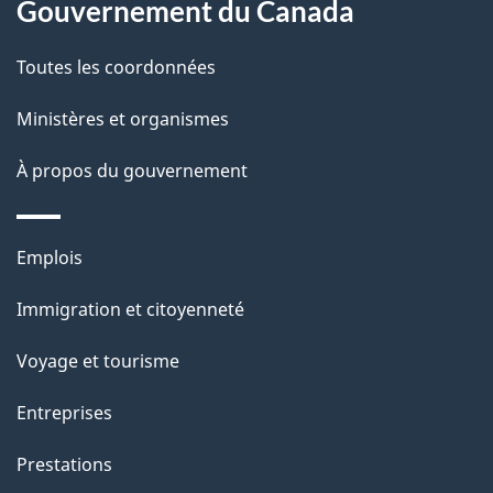
Gouvernement du Canada
e
l
Toutes les coordonnées
a
Ministères et organismes
p
À propos du gouvernement
a
g
Thèmes
Emplois
et
e
Immigration et citoyenneté
sujets
Voyage et tourisme
Entreprises
Prestations