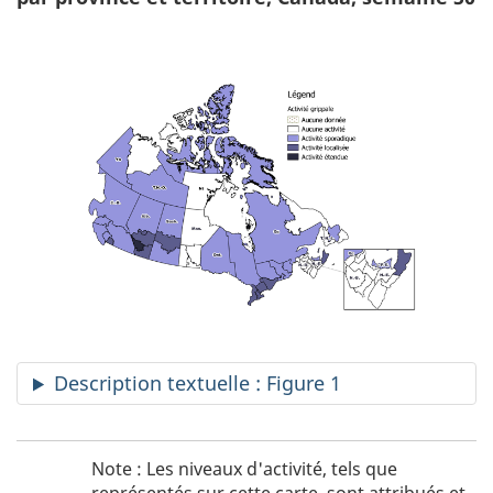
Description textuelle : Figure 1
Figure
N
Note : Les niveaux d'activité, tels que
1
o