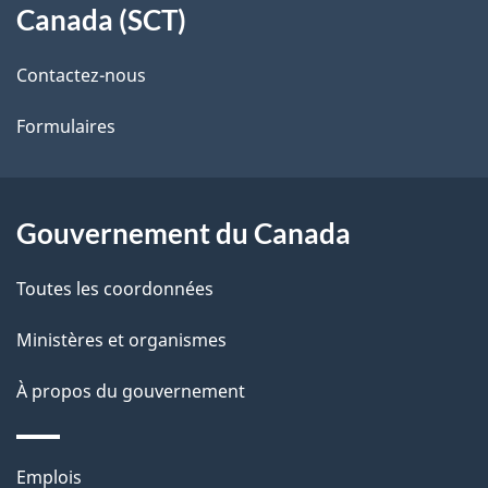
i
Canada (SCT)
de
l
Contactez-nous
ce
s
Formulaires
site
d
e
l
Gouvernement du Canada
a
Toutes les coordonnées
p
Ministères et organismes
a
À propos du gouvernement
g
e
Thèmes
Emplois