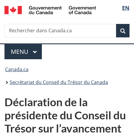
/
Sélec
EN
Passer
Passer
Passer
Government
au
à
à
de
of
contenu
«
la
Canada
Recherche
Rechercher
principal
Au
version
Rec
la
dans
sujet
HTML
Canada.ca
du
simplifiée
langu
Menu
gouvernement
MENU
PRINCIPAL
»
Vous
Canada.ca
êtes
Secrétariat du Conseil du Trésor du Canada
ici :
Déclaration de la
présidente du Conseil du
Trésor sur l’avancement