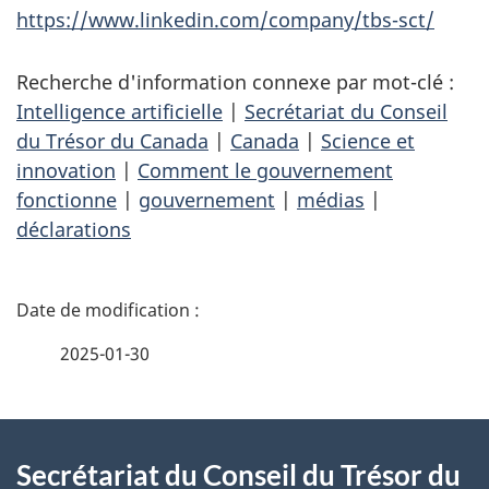
https://www.linkedin.com/company/tbs-sct/
Recherche d'information connexe par mot-clé :
Intelligence artificielle
|
Secrétariat du Conseil
du Trésor du Canada
|
Canada
|
Science et
innovation
|
Comment le gouvernement
fonctionne
|
gouvernement
|
médias
|
déclarations
D
é
2025-01-30
t
À
a
Secrétariat du Conseil du Trésor du
propos