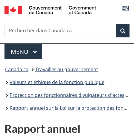
/
Sélec
EN
Passer
Passer
Passer
Government
au
à
à
de
of
contenu
«
la
Canada
Recherche
Rechercher
principal
Au
version
Rec
la
dans
sujet
HTML
Canada.ca
du
simplifiée
langu
Menu
gouvernement
MENU
PRINCIPAL
»
Vous
Canada.ca
Travailler au gouvernement
êtes
Valeurs et éthique de la fonction publique
ici :
Protection des fonctionnaires divulgateurs d'actes répréhensibles
Rapport annuel sur la Loi sur la protection des fonctionnaires divulgateurs d'actes répréhensibles
Rapport annuel