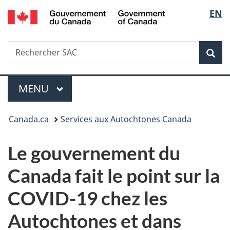
/
Sélec
EN
Passer
Passer
Passer
Government
au
à
à
de
of
contenu
«
la
Canada
Recherche
Rechercher
principal
Au
version
Rec
la
SAC
sujet
HTML
du
simplifiée
langu
Menu
gouvernement
MENU
PRINCIPAL
»
Vous
Canada.ca
Services aux Autochtones Canada
êtes
Le gouvernement du
ici :
Canada fait le point sur la
COVID-19 chez les
Autochtones et dans