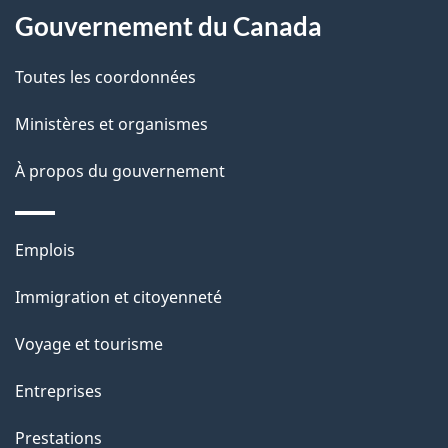
Gouvernement du Canada
propos
i
de
l
Toutes les coordonnées
ce
s
Ministères et organismes
site
d
À propos du gouvernement
e
l
Thèmes
Emplois
et
a
Immigration et citoyenneté
sujets
p
Voyage et tourisme
a
Entreprises
g
Prestations