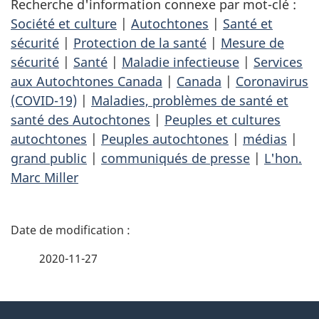
Recherche d'information connexe par mot-clé :
Société et culture
|
Autochtones
|
Santé et
sécurité
|
Protection de la santé
|
Mesure de
sécurité
|
Santé
|
Maladie infectieuse
|
Services
aux Autochtones Canada
|
Canada
|
Coronavirus
(COVID-19)
|
Maladies, problèmes de santé et
santé des Autochtones
|
Peuples et cultures
autochtones
|
Peuples autochtones
|
médias
|
grand public
|
communiqués de presse
|
L'hon.
Marc Miller
D
é
2020-11-27
t
À
a