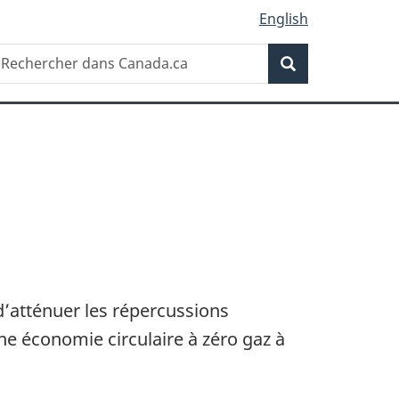
English
Recherche
echercher
Recherche
ans
anada.ca
’atténuer les répercussions
ne économie circulaire à zéro gaz à