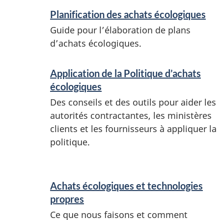
P
Planification des achats écologiques
r
Guide pour l’élaboration de plans
e
d’achats écologiques.
s
t
Application de la Politique d’achats
écologiques
a
Des conseils et des outils pour aider les
t
autorités contractantes, les ministères
i
clients et les fournisseurs à appliquer la
o
politique.
n
s
Achats écologiques et technologies
e
propres
t
Ce que nous faisons et comment