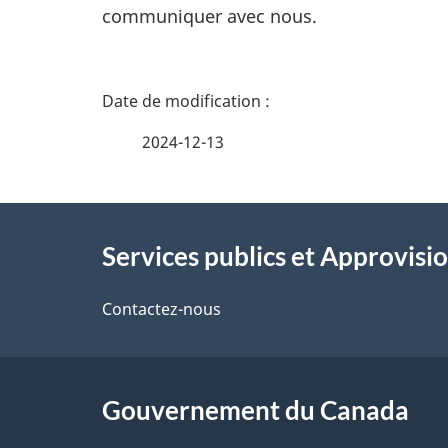
i
communiquer avec nous.
n
f
D
o
é
2024-12-13
r
t
m
À
a
a
Services publics et Approvi
t
propos
i
i
de
Contactez-nous
l
o
ce
n
s
s
site
Gouvernement du Canada
d