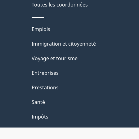
e
Toutes les coordonnées
l
Thèmes
Emplois
a
et
Immigration et citoyenneté
p
sujets
Voyage et tourisme
a
Entreprises
g
Prestations
e
Santé
Impôts