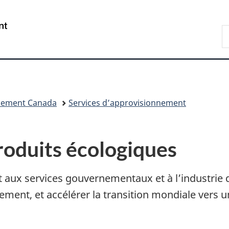
Passer
Passer
Passer
au
à
à
/
R
contenu
«
la
Government
d
principal
Au
version
of
C
sujet
HTML
Canada
du
simplifiée
gouvernement
»
nnement Canada
Services d’approvisionnement
roduits écologiques
aux services gouvernementaux et à l’industrie d
ment, et accélérer la transition mondiale vers u