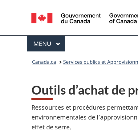
Sélection
de
la
Menu
MENU
PRINCIPAL
langue
Vous
Canada.ca
Services publics et Approvisio
êtes
ici :
Outils d’achat de p
Ressources et procédures permettant 
environnementales de l’approvisionne
effet de serre.